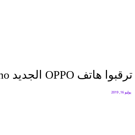
البنك العربي يطلق حملة الاسترداد النقدي الصيفية
أغسطس 6, 2026
سيتي إيدج توقع شراكة مع ڤودافون مصر لتوفير خدمات Triple Play الذكية بمشروع داون تاون بالعلمين الجديدة
أغسطس 6, 2026
تكنولوجيا
ترقبوا هاتف OPPO الجديد Reno بالسوق المصرى يوم 28 يوليو
تكنولوجيا
ترقبوا هاتف OPPO الجديد Reno بالسوق المصرى يوم 28 يوليو
يوليو 16, 2019