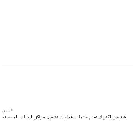
رواد في مصر-الذين يرون الحياة بمنظور مختلف ويطمحوا للوصول
Reno
هي المحفز لتطوير الهواتف الذكية التي تنتجها أوبو.
قديم تجارب استثنائية للشباب.
.
السابق
شنايدر إلكتريك تقدم خدمات عمليات تشغيل مراكز البيانات المحسنة