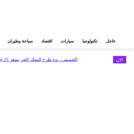
عاجل
تكنولوجيا
سيارات
اقتصاد
سياحة وطيران
الان
الخميس.. بدء طرح السكر الحر بسعر 25 جنيهًا للكيلو
اخر الاخبار
البورصة وجهاز التمثيل التجاري يروجان لسوق المال وجذب الاستثمارات الأجن
أغسطس 6, 2026
FEDIS وحلول تتشاركان في تطوير أول منصة للسياحة الصحية بالمنطقة
أغسطس 6, 2026