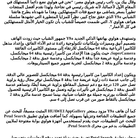
وقال بيك ين، نائب رئيس هواوي مصر: “نحن في هواوي نضع دائماً المستهلك في
المقام الأول لأعمالنا، لأنه شريك رئيسي في نجاحنا، ولهذا نقدم أفضل المنتجات
تطوراً بسعر يتماشى مع جميع فئات المستهلكين. وهذا ما شهدناه بطرح هاتفنا
الشبابي Y9a الذي حقق نجاح كبير، نظراً للمزايا المتطورة التي تشهدها سلسلة
هواتف هواوي Y، التي صُممت خصيصاً للشباب بأن تكون الخيار الأمثل للمستهلكين
في كل الأعمار”.
وتستهدف هواوي بهاتفها الذكي الجديد Y9a جمهور الشباب حيث زودت الهاتف
بتصميم أنيق ومميزات وإمكانيات تكنولوجية رائدة تدعم الآداء الفائق، وإعداد مذهل
للكاميرا الرباعية بدقة 64 ميجابكسل للارتقاء إلى مستوى الكاميرات الفائقة
SuperCamera، حيث يتكون هذا الإعداد من كاميرا رئيسية بدقة 64 ميجابكسل،
وعدسة بزاوية عريضة جداً بدقة 8 ميجابكسل، وعدسة عمق بدقة 2 ميجابكسل،
وعدسة ماكرو بدقة 2 ميجابكسل، لتجربة تصوير جميع السيناريوهات.
ويتكون إعداد الكاميرا من كاميرا رئيسية بدقة 64 ميجابكسل للتصوير عالي الدقة،
إلى جانب عدسة ذات زاوية عريضة جداً بدقة 8 ميجابكسل توفر مجال رؤية بزاوية
تصل حتى 120 درجة مع دعم تسجيل المقاطع بزاوية عريضة أيضًا، وتساهم عدسة
العمق بدقة 2 ميجابكسل في تأثيرات بوكيه وتعمل مع الكاميرا الرئيسية للحصول
على لقطات بورتريه جميلة مع خلفيات ضبابية، بينما تسمح عدسة ماكرو بدقة 2
ميجابكسل بالتقاط صور من عن قرب تصل إلى 4 سم.
كما أن هاتف Y9a مزود بـمتجر HUAWEI AppGallery المثبت مسبقاً، للبحث عن
جميع التطبيقات الشائعة وتنزيلها بسهولة، كما أضافت هواوي تطبيق Petal Search
للبحث عن التطبيقات، حيث يقدم لمستخدمي أجهزة هواوي بوابة مفتوحة لملايين
التطبيقات. بدعم من محرك Petal Search.
ويجلب تطبيق Petal Search تجربة بحث بديلة تحدد موقع المعلومات وتجميعها،