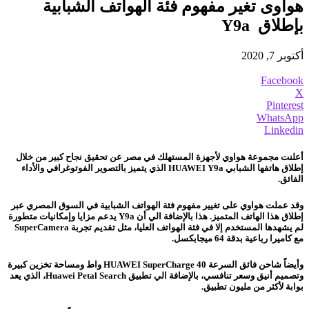
هواوى تغير مفهوم فئة الهواتف الشبابية
بإطلاق Y9a
أكتوبر 7, 2020
Facebook
X
Pinterest
WhatsApp
Linkedin
أعلنت مجموعة هواوي لأجهزة المستهلك في مصر عن تحقيق نجاح كبير من خلال
إطلاق هاتفها الشبابي HUAWEI Y9a الذي يتميز بالتصوير الفوتوغرافي والأداء
الفائق.
وقد عملت هواوي على تغيير مفهوم فئة الهواتف الشبابية في السوق المصري عبر
إطلاق هذا الهاتف المتميز. هذا بالإضافة الي أن Y9a يدعم مزايا وإمكانيات متطورة
لم يشهدها المستخدم إلا في فئة الهواتف العليا، مثل تقديم تجربة SuperCamera
مع كاميرا رباعية بدقة 64 ميجابكسل.
وأيضاً شاحن فائق السرعة HUAWEI SuperCharge 40 واط ومساحة تخزين كبيرة
وتصميم أنيق وسعر تنافسي، بالإضافة الي تطبيق Huawei Petal Search، الذي يعد
بوابة لأكثر من مليون تطبيق.