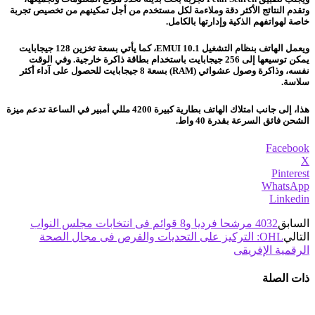
وتقدم النتائج الأكثر دقة وملاءمة لكل مستخدم من أجل تمكينهم من تخصيص تجربة
خاصة لهواتفهم الذكية وإدارتها بالكامل.
ويعمل الهاتف بنظام التشغيل EMUI 10.1، كما يأتي بسعة تخزين 128 جيجابايت
يمكن توسيعها إلى 256 جيجابايت باستخدام بطاقة ذاكرة خارجية. وفي الوقت
نفسه، وذاكرة وصول عشوائي (RAM) بسعة 8 جيجابايت للحصول على آداء أكثر
سلاسة.
هذا، إلى جانب امتلاك الهاتف بطارية كبيرة 4200 مللي أمبير في الساعة تدعم ميزة
الشحن فائق السرعة بقدرة 40 واط.
Facebook
X
Pinterest
WhatsApp
Linkedin
السابق
4032 مرشحا فرديا و8 قوائم فى انتخابات مجلس النواب
التالي
OHL: التركيز على التحديات والفرص فى مجال الصحة
الرقمية الإفريقى
ذات الصلة