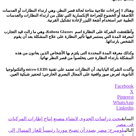
وهناك 3 إجراءات علاجية متاحة لحالة قصر النظر، وهي ارتداء النظارات أو العدسات
اللاصقة أو الخضوع للجراحة الإنكسارية التي تقلل من ارتداء النظارات والعدسات
الطبية عبر استخدام أشعة الليزر لإعادة تشكيل القرنية.
وأطلقتقت الشركة على النظارة اسم Kubota Glasses، وهي ما زالت قيد التجارب
لمعرفة المدة التي يستمر فيها تأثير النظارة على علاج المشكلة بعد أن يقوم
الشخص بارتدائها.
وكذلك معرفة المدة المحددة التى يلتزم بها الأشخاص الذين يعانون من هذه
المشكلة بارتداء النظارة حتى يتخلصوا من قصر النظر نهائيا.
وأكدت الشركة اليابانية، أن النظارات تعتمد على تقنية micro-LEDS والتكنولوجيا
النانوية، لعرض صور واقعية على المجال البصري الخارجي؛ لتحفيز شبكية العين.
Facebook
X
Pinterest
WhatsApp
Linkedin
السابق
بحث دراسات الجدوى لإنشاء مصنع إنتاج إطارات المركبات
فى مصر
التالي
بلومبرج: مصر بصدد أن تصبح موردا رئيسياً للغاز المسال إلى
أوروبا