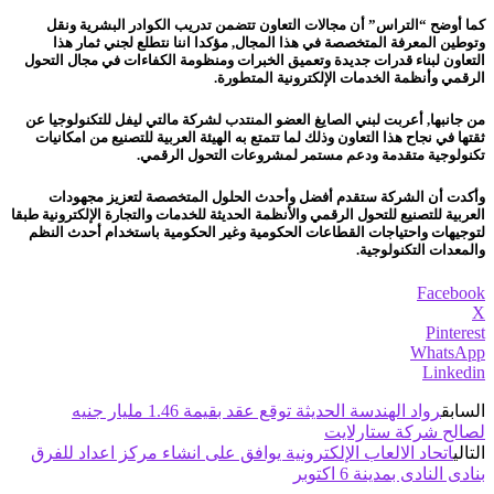
كما أوضح “التراس” أن مجالات التعاون تتضمن تدريب الكوادر البشرية ونقل
وتوطين المعرفة المتخصصة في هذا المجال, مؤكدا اننا نتطلع لجني ثمار هذا
التعاون لبناء قدرات جديدة وتعميق الخبرات ومنظومة الكفاءات في مجال التحول
الرقمي وأنظمة الخدمات الإلكترونية المتطورة.
من جانبها, أعربت لبني الصايغ العضو المنتدب لشركة مالتي ليفل للتكنولوجيا عن
ثقتها في نجاح هذا التعاون وذلك لما تتمتع به الهيئة العربية للتصنيع من امكانيات
تكنولوجية متقدمة ودعم مستمر لمشروعات التحول الرقمي.
وأكدت أن الشركة ستقدم أفضل وأحدث الحلول المتخصصة لتعزيز مجهودات
العربية للتصنيع للتحول الرقمي والأنظمة الحديثة للخدمات والتجارة الإلكترونية طبقا
لتوجيهات واحتياجات القطاعات الحكومية وغير الحكومية باستخدام أحدث النظم
والمعدات التكنولوجية.
Facebook
X
Pinterest
WhatsApp
Linkedin
السابق
رواد الهندسة الحديثة توقع عقد بقيمة 1.46 مليار جنيه
لصالح شركة ستارلايت
التالي
اتحاد الالعاب الإلكترونية يوافق على انشاء مركز اعداد للفرق
بنادى النادى بمدينة 6 اكتوبر