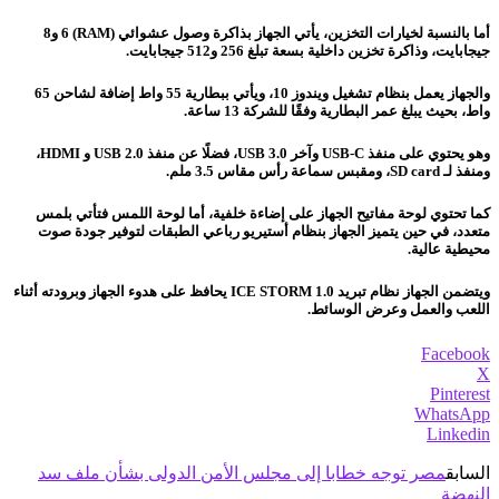
أما بالنسبة لخيارات التخزين، يأتي الجهاز بذاكرة وصول عشوائي (RAM) 6 و8
جيجابايت، وذاكرة تخزين داخلية بسعة تبلغ 256 و512 جيجابايت.
والجهاز يعمل بنظام تشغيل ويندوز 10، ويأتي ببطارية 55 واط إضافة لشاحن 65
واط، بحيث يبلغ عمر البطارية وفقًا للشركة 13 ساعة.
وهو يحتوي على منفذ USB-C وآخر USB 3.0، فضلًا عن منفذ USB 2.0 و HDMI،
ومنفذ لـ SD card، ومقبس سماعة رأس مقاس 3.5 ملم.
كما تحتوي لوحة مفاتيح الجهاز على إضاءة خلفية، أما لوحة اللمس فتأتي بلمس
متعدد، في حين يتميز الجهاز بنظام أستيريو رباعي الطبقات لتوفير جودة صوت
محيطية عالية.
ويتضمن الجهاز نظام تبريد ICE STORM 1.0 يحافظ على هدوء الجهاز وبرودته أثناء
اللعب والعمل وعرض الوسائط.
Facebook
X
Pinterest
WhatsApp
Linkedin
السابق
مصر توجه خطابا إلى مجلس الأمن الدولى بشأن ملف سد
النهضة