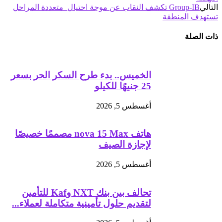
التالي
Group-IB تكشف النقاب عن موجة احتيال متعددة المراحل
تستهدف المنطقة
ذات الصلة
الخميس.. بدء طرح السكر الحر بسعر
25 جنيهًا للكيلو
أغسطس 5, 2026
هاتف nova 15 Max مصممًا خصيصًا
لإجازة الصيف
أغسطس 5, 2026
تحالف بين بنك NXT وKaf للتأمين
لتقديم حلول تأمينية متكاملة لعملاء...