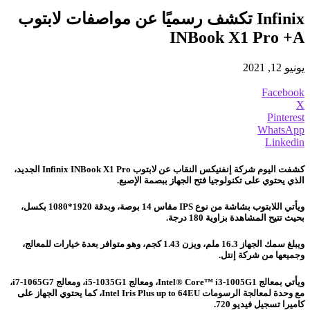
Infinix تكشف رسميًا عن مواصفات لابتوب
INBook X1 Pro +A
يونيو 12, 2021
Facebook
X
Pinterest
WhatsApp
Linkedin
كشفت اليوم شركة إنفنيكس النقاب عن لابتوب Infinix INBook X1 Pro الجديد،
الذي يحتوي على تكنولوجيا فتح الجهاز ببصمة الإصبع.
ويأتي اللابتوب بشاشة من نوع IPS مقاس 14 بوصة، وبدقة 1920*1080 بكسل،
بحيث تتيح المشاهدة بزاوية 180 درجة.
ويبلغ سمك الجهاز 16.3 ملم، ويزن 1.43 كجم
، وهو متوافر بعدة خيارات للمعالج،
وجميعها من شركة إنتل.
ويأتي بمعالج Intel® Core™ i3-1005G1، ومعالج i5-1035G1، ومعالج i7-1065G7،
مع وحدة لمعالجة الرسومات Intel Iris Plus up to 64EU، كما يحتوي الجهاز على
كاميرا تسجيل فيديو 720.