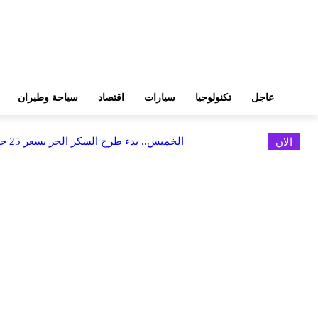
عاجل
تكنولوجيا
سيارات
اقتصاد
سياحة وطيران
الان
الخميس.. بدء طرح السكر الحر بسعر 25 جنيهًا للكيلو
اخر الاخبار
البورصة وجهاز التمثيل التجاري يروجان لسوق المال وجذب الاستثمارات الأجن
أغسطس 6, 2026
FEDIS وحلول تتشاركان في تطوير أول منصة للسياحة الصحية بالمنطقة
أغسطس 6, 2026