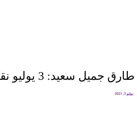
البنك العربي يطلق حملة الاسترداد النقدي الصيفية
أغسطس 6, 2026
سيتي إيدج توقع شراكة مع ڤودافون مصر لتوفير خدمات Triple Play الذكية بمشروع داون تاون بالعلمين الجديدة
أغسطس 6, 2026
تقارير
طارق جميل سعيد: 3 يوليو نقلة نوعية فى تاريخ مصر الحديث
تقارير
طارق جميل سعيد: 3 يوليو نقلة نوعية فى تاريخ مصر الحديث
يوليو 3, 2021