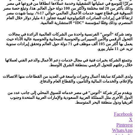
مركزًا للتوسع في عملياتها التشغيلية وخدمة عملاءها انطلاقا من فروعها في مصر
وذلك بأكثر من 20 لغة مختلفة ولأكثر من 100 دولة حول العالم. هذا، وتبلغ حصة مصر
السوقية في قطاع تعهيد خدمات الأعمال العالمي حوالي 17%، بينما شهدت مصر
ارتفاعًا في إيرادات الصادرات التكنولوجية لقيمة تتجاوز 4.1 مليار دولار خلال العام
المنصرم، وذلك وفقًا لمؤسسة
“IDC”
الاستشارية العالمية.
وتعد شركة “أتوس” الفرنسية واحدة من الشركات العالمية الرائدة في مجالات
التحول الرقمي والأمن السيبرانى والحوسبة السحابية والحوسبة عالية الأداء حيث
يعمل بها أكثر من 105 ألف موظف في 71 دولة حول العالم وتحقق إيرادات سنوية
تزيد عن 11 مليار يورو.
وتتمتع الشركة بخبرات فنية في مجال خدمات دعم الأعمال والدعم الفني لعملائها
خلال رحلتهم للتحول الرقمي بمنطقة الشرق الأوسط.
ولدى الشركة سابقة أعمال وخبرات واسعة في العديد من القطاعات منها الاتصالات
والإعلام، والخدمات المالية والتأمين، والقطاع العام والدفاع.
ويقدم مركز شركة “أتوس” في مصر خدماته للسوق المحلي إلى جانب عدد من
الدول الأخرى مثل المملكة العربية السعودية والإمارات العربية المتحدة وجنوب
أفريقيا ودول منطقة البحر المتوسط.
Facebook
X
Pinterest
WhatsApp