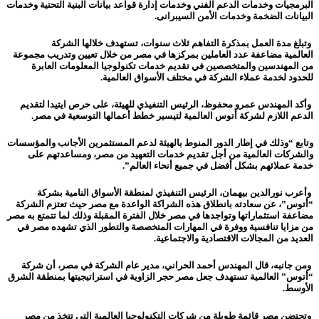
البرمجيات وخدمات الدعم الفني وخدمات إدارة قواعد بيانات البنية التحتية وخدمات
البيانات الضخمة وخدمات الأمن السيبرانى.
وتبلغ مدة العمل بمذكرة التفاهم ثلاث سنوات، تستهدف خلالها الشركة
العالمية
مضاعفة
عدد العاملين
بمركزها في مصر
من خلال تعيين وتدريب مجموعة
من المهندسين والمتخصصين
في تقديم خدمات تكنولوجيا المعلومات العابرة
للحدود لخدمة عملاء الشركة في مختلف الأسواق العالمية.
وأكد المهندس عمرو محفوظ،
الرئيس التنفيذي للهيئة
، على حرص ايتيدا لتقديم
الدعم اللازم لشركة أتوس العالمية لتيسير خطط أعمالها التوسعية في مصر.
وتابع “وذلك في إطار الدور المنوط بالهيئة لدعم المستثمرين الأجانب والمؤسسات
والشركات العالمية من أجل تقديم خدمات التعهيد من مصر، ومساعدتهم على
خدمة عملائهم بشكل أفضل في جميع أنحاء العالم”.
وأعرب نورالدين بيهمان، الرئيس التنفيذي لمنطقة الأسواق النامية بشركة
“أتوس”، عن سعادته بانطلاق هذه الشراكة الواعدة مع مصر حيث تعتزم الشركة
مضاعفة استثماراتها وتواجدها في مصر خلال الفترة المقبلة وذلك لما تتمتع به مصر
من مزايا تنافسية ووفرة في المهارات المتخصصة والتطور الذي تشهده مصر في
العديد من المجالات الاقتصادية والاجتماعية
.
ومن جانبه، قال المهندس أحمد الحراني، مدير عام الشركة في مصر، أن شركة
“أتوس” العالمية تستهدف جعل مصر حجر الزاوية في استراتيجيتها بمنطقة الشرق
الأوسط.
وتحتضن مصر قائمة طويلة من شركات التكنولوجيا العالمية التي تتخذ من مصر