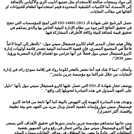
إلى مواد ومنتجات صالحة للاستخدام مثل تصنيع أنابيب الري والأكياس
بالإضافة
إلى
الأسمدة، أما الكميات المُتبقية المحدودة فيتم استخدامها كطعام للحيوانات او
القائها في مقالب النفايات.
حصل البرنامج على شهادة الـ
ISO 14001:2015
التي تُمنح للمؤسسات التي تنجح
في تحقيق النتائج المرجوة من نظام الإدارة البيئية الخاص بها والذي يساهم في
تحقيق قيمة مُضافة للبيئة وكافة الأطراف المشاركة فيها.
وقال هيثم حجار، المدير العام لكايرو فستيفال سيتي مول: “بالنظر إلى كوننا لاعباً
فاعلاً في المجتمع المصري، فإن قضية الاستدامة البيئية تتصدر قائمة أولويات إدارة
كايرو فستيفال سيتي مول فضلاً عن أنها تتزامن
مع
اهتمام الإدارة المصرية ورؤية
مصر
2030
“،
وأضاف “مما لا شك فيه أننا نشعر بالفخر لكوننا رواد في إقامة نموذج رائد في إدارة
النفايات من خلال شراكتنا مع مؤسسة جرين مايندز”.
ووصف حجار شهادة الـ
ISO
التي حصل عليها كايرو فستيفال سيتي مول بأنها “دليل
على الجهد المبذول في هذه المبادرة لتحويلها إلى واقع”.
وتهدف هذه المبادرة المهمة إلى النهوض بالبيئة كما أنها نابعة من قناعة كايرو
فيستيفال سيتي مول وإيمانه بأهمية العمل وبذل مزيد من الجهد نحو بيئة نظيفة
واقتصاد أكثر اخضراراً،
ومن جانبها ستساهم مؤسسة جرين مايندز
بدورها في تحقيق الأهداف التي يسعى
إليها كايرو فيستيفال سيتي مول والتي تتمثل في رفع وعي الجمهور بقضية
المخلفات التي عادةً ما ينتهي بها المطاف في مدافن النفايات وموارد المياه
.