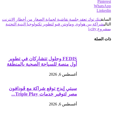
Pinterest
WhatsApp
Linkedin
السابق
تيك توك تعقد جلسة نقاشية لحماية الصغار من أخطار الإنترنت
التالي
شراكة بين هواوى وماونتن فيو لتطوير تكنولوجيا البنية التحتية
بمشروع l-city
ذات الصلة
FEDIS وحلول تتشاركان في تطوير
أول منصة للسياحة الصحية بالمنطقة
أغسطس 6, 2026
سيتي إيدج توقع شراكة مع ڤودافون
مصر لتوفير خدمات Triple Play...
أغسطس 6, 2026