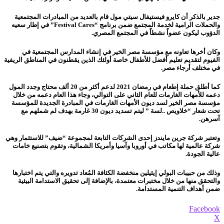
جدير بالذكر أن كايرو فيستيفال سيتي مول قام بالعديد من المبادرات المجتمعية
والحملات الرامية لخدمة المجتمع
ضمن برنامج “
Festival Cares
”
في إطار سعيه
الدؤوب ليكون عضواً نشطاً في المجتمع المصري.
وكان أخرها تعاونه مع مؤسسة مصر الخير في إنشاء المدارس المجتمعية في
الفيوم لتقديم تعليم أفضل للأطفال خاصة أولئك الذين يقطنون في المناطق الريفية
في مختلف أرجاء مصر.
كما أطلق حملة إطعام في رمضان
2021
ل
دعم أكثر من 20 ألف محتاج وجدد المول
دعمه للأمهات الغارمات للعام الثاني على التوالي، وجاء هذا العام دعمه من خلال
مؤسسة مصر الخير لسد ديون الأمهات الغارمات في المبادرة الجديدة للمؤسسة
تحت شعار “خلاويص ..لسة ” ليتم تسديد ديون 30 غارمة بهدف لم شملهم مع
آسرهن.
وتعتبر شركة جرين مايندز إحدى الشركات التابعة لمجموعة “ضيف” للاستثمار وهي
شركة عالمية لها مكاتب في أوروبا وآسيا وأمريكا الشمالية، وتقوم بتصنيع
خامات
عالية الجودة.
وذلك من
حبيبات البولي إيثيلين منخفضة الكثافة المُعاد تدويره والتي يتم اختبارها
والتحقق منها من خلال مختبرات معتمدة، بالإضافة إلى تحقيق الاستدامة البيئية
ضمن
أهداف التنمية المستدامة
.
Facebook
X