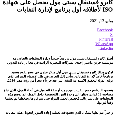
كايرو فستيفال سيتى مول يحصل على شهادة
ISO لأطلاقه أول برنامج لإدارة النفايات
يوليو 13, 2021
Facebook
X
Pinterest
WhatsApp
Linkedin
أطلق كايرو فستيفال سيتي مول برنامجاً جديداً لإدارة المخلفات بالتعاون مع
مؤسسة جرين مايندز، إحدى الشركات المصرية الرائدة في مجال إعادة التدوير.
ليكون بذلك كايرو فستيفال سيتي مول أول مركز تجاري في مصر يقوم بتنفيذ
برنامجاً خاصاً لإدارة النفايات، ويأتي ذلك التعاون في ظل الاهتمام المتزايد الذي
توليه الدولة لتحقيق الاستدامة البيئية التي تعد جزءاً لا يتجزأ من رؤية مصر 2030.
يتضمن البرنامج جمع النفايات من
جميع
أرصفة التحميل في أنحاء المول، الذي تبلغ
مساحته 53 فدان، ونقلها إلى وحدة الفرز المُخصصة داخل المول، ثم توضع هذه
المخلفات على سير ناقل مُخصص لحمل المواد حتى يتم فرزها وضغطها ثم تعبئتها
وفقاً لنوعها.
وأخيراً يتم نقلها للمكان الذي تخضع فيه لعملية إعادة التدوير لتحويل هذه النفايات