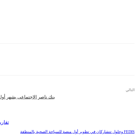
وقد ألقى خطبة يوم عرفة، العام الماضي، عضو هيئة كبار العلماء، الشيخ عبدالله بن 
وتُلقى خطبة يوم عرفة مرة واحدة في العام، وفي اليوم الذي يسبق عيد الأضحى، وي
وتنقل الخطبة على الهواء مباشرةً في غالبية قنوات التلفزة في المملكة ودول العالم
التالي
بنك ناصر الاجتماعى يشهر أول
اقرأ المزيد
تقاري
FEDIS وحلول تتشاركان في تطوير أول منصة للسياحة الصحية بالمنطقة