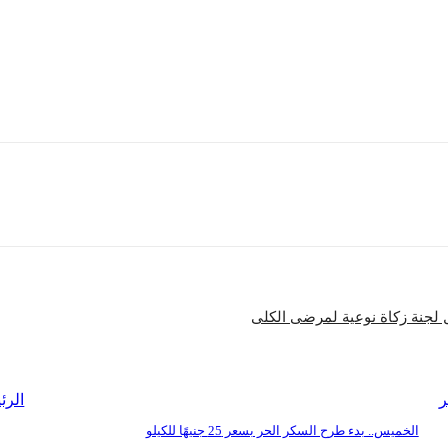
سليمان المنيع، وهو في التسعين من عمره.
كتسب خطيب ذلك اليوم شهرته من قداسة المكان الذي يجتمع فيه حجاج من مختلف دول ا
ين العربي والإسلامي، وتحظى بمشاهدة عالية من مئات ملايين المسلمين في العالم.
شارك
 لجنة زكاة نوعية لمرضى الكلى
ر
الرئ
الخميس.. بدء طرح السكر الحر بسعر 25 جنيهًا للكيلو