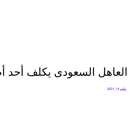
البنك العربي يطلق حملة الاسترداد النقدي الصيفية
أغسطس 6, 2026
سيتي إيدج توقع شراكة مع ڤودافون مصر لتوفير خدمات Triple Play الذكية بمشروع داون تاون بالعلمين الجديدة
أغسطس 6, 2026
الرئيسية
العاهل السعودى يكلف أحد أصغر دعاة المملكة لخطبة يوم عرفة
الرئيسية
العاهل السعودى يكلف أحد أص
يوليو 14, 2021