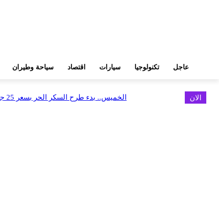
عاجل
تكنولوجيا
سيارات
اقتصاد
سياحة وطيران
الان
الخميس.. بدء طرح السكر الحر بسعر 25 جنيهًا للكيلو
اخر الاخبار
البورصة وجهاز التمثيل التجاري يروجان لسوق المال وجذب الاستثمارات الأجن
أغسطس 6, 2026
FEDIS وحلول تتشاركان في تطوير أول منصة للسياحة الصحية بالمنطقة
أغسطس 6, 2026