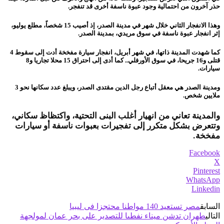
حذر آخرون من احتمالية وجود عبوة ناسفة أخرى قد تنفجر.
وهذا الانفجار الثاني خلال شهر في مدينة الصدر، إذ أصيب 15 شخصاً، مطلع يوليو،
إثر انفجار عبوة ناسفة في سوق مريدي، بمدينة الصدر.
كما شهدت المدينة ذاتها، في شهر أبريل، انفجار سيارة مفخخة أدت إلى سقوط 4
قتلى و16 جريحا، في سوق الأورفلي.. كما أدى إلى احتراق
15 محلا تجاريا و8
سيارات.
ومدينة الصدر هي معقل أتباع رجل الدين مقتدى الصدر، ويبلغ عدد سكانها نحو 3
ملايين شخص.
والمدينة تعاني من انهيار أغلب البنى التحتية، واكتظاظ سكاني،
وتتعرض بشكل متكرر إلى تفجيرات بعبوات ناسفة أو سيارات
مفخخة.
Facebook
X
Pinterest
WhatsApp
Linkedin
السابق
مصر تستعيد 140 مواطنا محتجزا فى ليبيا
التالي
طهران تدشن ميناء نفطىا للتصدير على بحر عمان لمولجهة