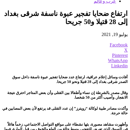
عرب وعالم
ارتفاع ضحايا تفجير عبوة ناسفة شرقى بغداد
إلى 28 قتيلا و50 جريحا
يوليو 19, 2021
Facebook
X
Pinterest
WhatsApp
Linkedin
أفادت وسائل إعلام عراقية، ارتفاع عدد ضحايا تفجير عبوة ناسفة داخل سوق
الصدر شرقى بغداد إلى 28 قتيلا ونحو 50 جريحا.
وقال مصدر بالشرطة إن نساء وأطفالا بين القتلى وأن بعض المتاجر احترق نتيجة
الانفجار. وأصيب أكثر من 50 شخصا.
وأكدت
مصادر طبية لوكالة “رويترز” إن عدد القتلى قد يرتفع لأن بعض المصابين في
حالة حرجة.
وأظهرت مشاهد مصورة، بثها نشطاء على مواقع التواصل الاجتماعي، زخماً هائلاً
في السوق الذي تعرض للتفجير، وسط حالة من الهلع والخوف من قبل المارة، فيما