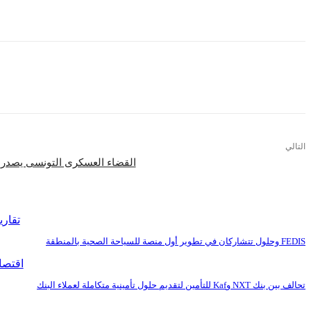
وتأتي هذه التطورات تزامنا مع إعلان اللجنة العسكرية المشتركة في ليبيا 5+5، اليوم الجمعة، إعادة فتح الطريق الساحلي الرابط بين الشرق والغرب، بعد إغلاقه لأكثر من عامين.
التالي
القضاء العسكرى التونسى يصدر مذكرة لإيداع
اقرأ المزيد
تقاري
FEDIS وحلول تتشاركان في تطوير أول منصة للسياحة الصحية بالمنطقة
اقتصا
تحالف بين بنك NXT وKaf للتأمين لتقديم حلول تأمينية متكاملة لعملاء البنك