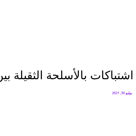
البنك العربي يطلق حملة الاسترداد النقدي الصيفية
أغسطس 6, 2026
سيتي إيدج توقع شراكة مع ڤودافون مصر لتوفير خدمات Triple Play الذكية بمشروع داون تاون بالعلمين الجديدة
أغسطس 6, 2026
الرئيسية
اشتباكات بالأسلحة الثقيلة بين ميليشيات ليبية غرب العاصمة طرابلس
الرئيسية
عاجل
عرب وعالم
اشتباكات بالأسلحة الثقيلة ب
يوليو 30, 2021