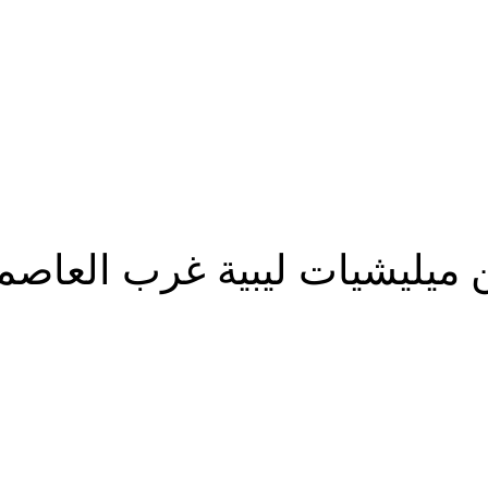
ين ميليشيات ليبية غرب العا
شارك