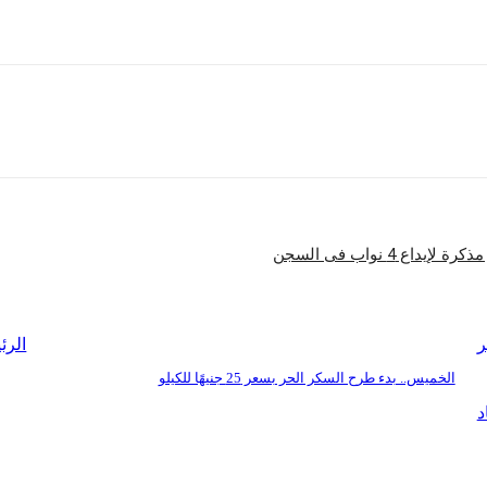
شارك
 4 نواب فى السجن
ر
الرئ
الخميس.. بدء طرح السكر الحر بسعر 25 جنيهًا للكيلو
د