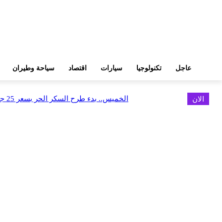
عاجل
تكنولوجيا
سيارات
اقتصاد
سياحة وطيران
الان
الخميس.. بدء طرح السكر الحر بسعر 25 جنيهًا للكيلو
اخر الاخبار
البورصة وجهاز التمثيل التجاري يروجان لسوق المال وجذب الاستثمارات الأجن
أغسطس 6, 2026
FEDIS وحلول تتشاركان في تطوير أول منصة للسياحة الصحية بالمنطقة
أغسطس 6, 2026