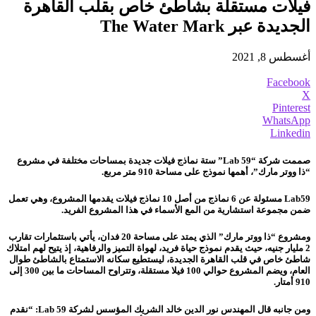
فيلات مستقلة بشاطئ خاص بقلب القاهرة
الجديدة عبر The Water Mark
أغسطس 8, 2021
Facebook
X
Pinterest
WhatsApp
Linkedin
صممت شركة “Lab 59” ستة نماذج فيلات جديدة بمساحات مختلفة في مشروع
“ذا ووتر مارك”، أهمها نموذج على مساحة 910 متر مربع.
Lab59 مسئولة عن 6 نماذج من أصل 10 نماذج فيلات يقدمها المشروع، وهي تعمل
ضمن مجموعة استشارية من المع الأسماء في هذا المشروع الفريد.
ومشروع “ذا ووتر مارك” الذي يمتد على مساحة 20 فدان، يأتي باستثمارات تقارب
2 مليار جنيه، حيث يقدم نموذج حياة فريد، لهواة التميز والرفاهية، إذ يتيح لهم امتلاك
شاطئ خاص في قلب القاهرة الجديدة، ليستطيع سكانه الاستمتاع بالشاطئ طوال
العام، ويضم المشروع حوالي 100 فيلا مستقلة، وتتراوح المساحات ما بين 300 إلى
910 أمتار.
ومن جانبه قال المهندس نور الدين خالد الشريك المؤسس لشركة Lab 59: “نقدم