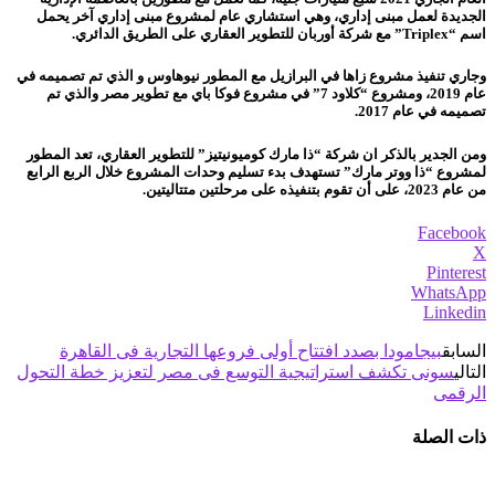
الجديدة لعمل مبنى إداري، وهي استشاري عام لمشروع مبنى إداري آخر يحمل
اسم “Triplex” مع شركة أوربان للتطوير العقاري على الطريق الدائري.
وجاري تنفيذ مشروع زاها في البرازيل مع المطور نيوهاوس و الذي تم تصميمه في
عام 2019، ومشروع “كلاود 7” في مشروع فوكا باي مع تطوير مصر والذي تم
تصميمه في عام 2017.
ومن الجدير بالذكر ان شركة “ذا مارك كوميونيتيز” للتطوير العقاري، تعد المطور
لمشروع “ذا ووتر مارك” تستهدف بدء تسليم وحدات المشروع خلال الربع الرابع
من عام 2023، على أن تقوم بتنفيذه على مرحلتين متتاليتين.
Facebook
X
Pinterest
WhatsApp
Linkedin
السابق
بيجامودا بصدد افتتاح أولى فروعها التجارية فى القاهرة
التالي
سونى تكشف استراتيجية التوسع فى مصر لتعزيز خطة التحول
الرقمى
ذات الصلة