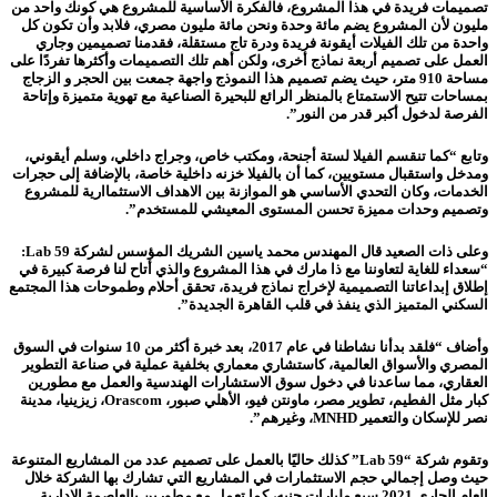
تصميمات فريدة في هذا المشروع، فالفكرة الأساسية للمشروع هي كونك واحد من
مليون لأن المشروع يضم مائة وحدة ونحن مائة مليون مصري، فلابد وأن تكون كل
واحدة من تلك الفيلات أيقونة فريدة ودرة تاج مستقلة، فقدمنا تصميمين وجاري
العمل على تصميم أربعة نماذج أخرى، ولكن أهم تلك التصميمات وأكثرها تفردًا على
مساحة 910 متر، حيث يضم تصميم هذا النموذج واجهة جمعت بين الحجر و الزجاج
بمساحات تتيح الاستمتاع بالمنظر الرائع للبحيرة الصناعية مع تهوية متميزة وإتاحة
الفرصة لدخول أكبر قدر من النور”.
وتابع “كما تنقسم الفيلا لستة أجنحة، ومكتب خاص، وجراج داخلي، وسلم أيقوني،
ومدخل واستقبال مستويين، كما أن بالفيلا خزنه داخلية خاصة، بالإضافة إلى حجرات
الخدمات، وكان التحدي الأساسي هو الموازنة بين الاهداف الاستثماارية للمشروع
وتصميم وحدات مميزة تحسن المستوى المعيشي للمستخدم”.
وعلى ذات الصعيد قال المهندس محمد ياسين الشريك المؤسس لشركة Lab 59:
“سعداء للغاية لتعاوننا مع ذا مارك في هذا المشروع والذي أتاح لنا فرصة كبيرة في
إطلاق إبداعاتنا التصميمية لإخراج نماذج فريدة، تحقق أحلام وطموحات هذا المجتمع
السكني المتميز الذي ينفذ في قلب القاهرة الجديدة”.
وأضاف “فلقد بدأنا نشاطنا في عام 2017، بعد خبرة أكثر من 10 سنوات في السوق
المصري والأسواق العالمية، كاستشاري معماري بخلفية عملية في صناعة التطوير
العقاري، مما ساعدنا في دخول سوق الاستشارات الهندسية والعمل مع مطورين
كبار مثل الفطيم، تطوير مصر، ماونتن فيو، الأهلي صبور، Orascom، زيزينيا، مدينة
نصر للإسكان والتعمير MNHD، وغيرهم”.
وتقوم شركة “Lab 59” كذلك حاليًا بالعمل على تصميم عدد من المشاريع المتنوعة
حيث وصل إجمالي حجم الاستثمارات في المشاريع التي تشارك بها الشركة خلال
العام الجاري 2021 سبع مليارات جنيه، كما تعمل مع مطورين بالعاصمة الإدارية