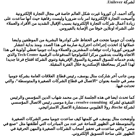
لشركة
Unilever
.
وأكد أحمد، أن كورونا غيرت شكل العالم خاصة في مجال التجارة الإلكترونية
وأصبحت التجارة الإلكترونية امر بات ضروريا وليست رفاهية حيث أنها ساعدت على
زيادة أعمال شركات التجارة الإلكترونية بسبب الإقبال الشديد من الأفراد والعملاء
على الشراء اونلاين خوفا من الإصابة بالفيروس.
ولفت أن جوميا نجحت في الحفاظ على كوادرها البشرية من الموظفين وايضا
عملائها إذ اتخذت إجراءات احترازية صارمة في هذا الصدد ومنذ بداية انتشار
فيروس كورونا زادت توقعات المشترين والعملاء وبدأت جوميا تعطي أولوية في هذا
الاتجاه وقامت بتدشين مركزا لتكنولوجيا المدفوعات الرقمية
Tech Center
والذي
يقدم خدماته للسوق المصرية والسوق الإفريقية وتنوي الشركة افتتاح فرعا جديدا
لهذا المركز بمحافظة الإسكندرية خلال الفترة المقبلة.
ومن جانب آخر شاركت منال يوسف، رئيس قطاع العلاقات العامة بشركة جوميا
مصر في جلسة بعنوان “الاتصال في قطاع الشركات الصغيرة والمتوسطة”، والتي
تحدثت فيها.
كما تحدث ايضا في هذه الجلسة كل من محمد شهاب الدين المؤسس والرئيس
التنفيذي لشركة
resolve consulting
، سارة موسى رئيس الاتصال المؤسسي
لشركة
Roche
، رولا القليوبي مستشارة الاتصال الاستراتيجي.
وأوضحت منال يوسف، في كلمتها كيف ساعدت جوميا مصر الشركات الصغيرة
والمتوسطة في الظهور للساحة عبر عدد من المبادرات التي أطلقتها مثل “صنع في
مصر” والتي ساعدت في تحفيز أصحاب الشركات الصغيرة والمهن الحرفية في
الظهور على ساحة التسويق الإلكتروني.