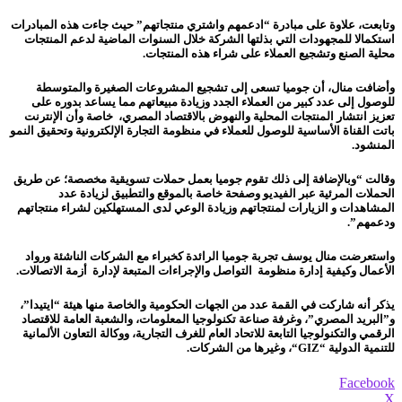
وتابعت، علاوة على مبادرة “ادعمهم واشتري منتجاتهم” حيث جاءت هذه المبادرات
استكمالا للمجهودات التي بذلتها الشركة خلال السنوات الماضية لدعم المنتجات
محلية الصنع وتشجيع العملاء على شراء هذه المنتجات.
وأضافت منال، أن جوميا تسعى إلى تشجيع المشروعات الصغيرة والمتوسطة
للوصول إلى عدد كبير من العملاء الجدد وزيادة مبيعاتهم مما يساعد بدوره على
تعزيز انتشار المنتجات المحلية والنهوض بالاقتصاد المصري، خاصة وأن الإنترنت
باتت القناة الأساسية للوصول للعملاء في منظومة التجارة الإلكترونية وتحقيق النمو
المنشود.
وقالت “وبالإضافة إلى ذلك تقوم جوميا بعمل حملات تسويقية مخصصة؛ عن طريق
الحملات المرئية عبر الفيديو وصفحة خاصة بالموقع والتطبيق لزيادة عدد
المشاهدات و الزيارات لمنتجاتهم وزيادة الوعي لدى المستهلكين لشراء منتجاتهم
ودعمهم”.
واستعرضت منال يوسف تجربة جوميا الرائدة كخبراء مع الشركات الناشئة ورواد
الأعمال وكيفية إدارة منظومة التواصل والإجراءات المتبعة لإدارة أزمة الاتصالات.
يذكر أنه شاركت في القمة عدد من الجهات الحكومية والخاصة منها هيئة “ايتيدا”،
و”البريد المصري”، وغرفة صناعة تكنولوجيا المعلومات، والشعبة العامة للاقتصاد
الرقمي والتكنولوجيا التابعة للاتحاد العام للغرف التجارية، ووكالة التعاون الألمانية
للتنمية الدولية “
GIZ
“، وغيرها من الشركات.
Facebook
X