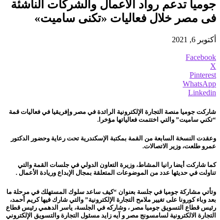
جوميا تدعم رواد الأعمال والشركات الناشئة
فى مصر خلال فعاليات «تكنى ساميت»
أكتوبر 6, 2021
Facebook
X
Pinterest
WhatsApp
Linkedin
شاركت جوميا منصة التجارة الإلكترونية الرائدة في مصر وإفريقيا في فعاليات قمة
“تكني ساميت” والتي اختتمت فعالياتها مؤخرا.
وعقدت النسخة السابعة من القمة بمكتبة الإسكندرية تحت رعاية وحضور الدكتور
عمرو طلعت، وزير الاتصالات.
كما شاركت أيضا رانيا المشاط، وزيرة التعاون الدولي في جلسات القمة والتي
تناولت في حديثها عدد من الموضوعات المتعلقة بمجال الإبداع وريادة الأعمال .
وتأتي مشاركة جوميا في جلسة بعنوان “كيف ساعد سلوك المستهلك في مرحلة ما
بعد وباء كورونا على تغيير ملامح التجارة الإلكترونية” والتي شارك فيها كريم أحمد،
رئيس قطاع التسويق جوميا مصر ، وشاركه في الجلسة، ياسر الدهمي رئيس قطاع
التجارة الالكترونية لسامسونج مصر و آيه زايد مسئول التجارة والتسويق الإلكتروني