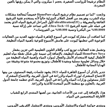
النظام ترشيحاً للرواسب الصغيرة، بحجم 1 ميكرون، والتي لا يمكن رؤيتها بالعين
المجردة،
وتابعت “كما تم تصميم نظام ترشيح المياه HomePure خصيصاً لمعالجة مشكلات
مياه الشرب، وهو يعد من أفضل الفلاتر المنزلية حالياً لأنه يستخدم تقنية الترشيح
الفائقة والمعروفة بـ ultrafiltration(UF) كأول المراحل لترشيح المياه الذي يعتمد
في عمله على تقنية الترشيح 35+ Ultra-Tech، التي تساعد على إزالة نسبة
99.9999% من البكتريا ونسبة 99.999% من الفيروسات*.
كما اضافت أن مشاركة كيونت في أسبوع القاهرة للمياه تشهد العديد من الفعاليات
التوعوية التي تنظمها كيونت على هامش الأسبوع للتوعية بأهمية المياه النظيفة.
وتشمل هذه الفعاليات توزيع كتب وأقلام التلوين التعليمية التي تتزين بشعار
HomePure Nova للمياه النظيفة، بالإضافة إلى تميمة علي شكل نقطة مياه لتعليم
الأطفال كيفية الاستخدام الأمثل والفعال لموارد المياه وأهمية المياه النظيفة من
خلال وسائل تعليمية مسلية ومفيدة للأطفال، وتوزيع مجموعة متنوعة وشيقة من
الهدايا المجانية للأطفال.
جدير بالذكر أن أسبوع القاهرة للمياه 2021 يشهد جلسات رفيعة المستوى، من بينها
الاجتماع المشترك لوزراء المياه والزراعة في الدول العربية، والاجتماع المشترك
لكبار مسئولين وزارات المياه والزراعة في الدول العربية، الذي تنظمه جامعة الدول
العربية، بالتعاون مع منظمة الأمم المتحدة للأغذية والزراعة.
هذا، بالإضافة إلى عدد من الأحداث الجانبية، من أهمها المنتدى الرابع للشباب
الأفارقة المتخصصين في المياه.
ومنتدي حوكمة المياه والاستثمار الأوروبي، ومنتدي الاستثمار الإفريقي الأوروبي،