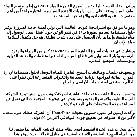
ويأتي انعقاد النسخة الرابعة من أسبوع القاهرة للمياه 2021 في إطار اهتمام الدولة
بملف المياه ووضعه على رأس أولويات الأجندة السياسية، باعتباره واحداً من أهم
مقتضيات التنمية الاقتصادية والاجتماعية المستدامة.
وهو ما يتوافق مع استراتيجية كيونت العالمية التي تولي أهمية خاصة لضرورة توفير
حلول مستدامة تساهم بصورة بناءة في نشر الوعي حول أفضل سبل الوصول إلى
مياه نظيفة، وإيمانها بأن الحصول على مياه شرب نظيفة، هو حق مكفول لسلامة
حياة الإنسان.
ويشارك في فعاليات أسبوع القاهرة للمياه 2021 عدد كبير من الوزراء والوفود
الرسمية وكبار المسئولين في قطاع المياه والعلماء والمنظمات والمعاهد الدولية
ومؤسسات المجتمع المدني.
وتستهدف جلسات ومناقشات أسبوع القاهرة للمياه التوصل لحلول مستدامة لإدارة
الموارد المائية لمواجهة الزيادة السكانية والتغيرات المتسارعة التي تطرأ على
العالم خاصة في استخدامات الأراضي والمناخ.
وتتضمن هذه النقاشات عقد حلقة نقاشية لشركة كيونت حول استراتيجية الشركة
للمياه النظيفة والآمنة والمغذية ومساهمتها في توفيرها للمجتمعات التي تعمل فيها
لمساعدة هذه المجتمعات على البقاء والازدهار.
وأكدت ايمون لي مديرة تسويق منتجات HomePure أن الشركة تمتلك خبرة ممتدة
لأكثر من 10 سنوات في تحقيق جودة المياه في أكثر من 90 دولة،
وأنها سخرت هذه الخبرة لتصميم أقوى نظام مبتكر لترشيح المياه، بما يضمن تيار
من المياه الحيوية النظيفة والآمنة والمغذية في منازل عملائنا، حيث يوفر هذا