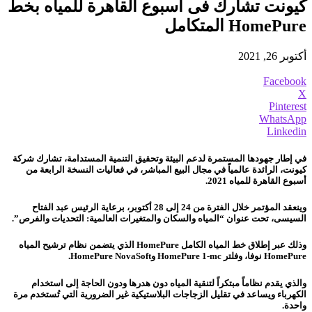
كيونت تشارك فى أسبوع القاهرة للمياه بخط
HomePure المتكامل
أكتوبر 26, 2021
Facebook
X
Pinterest
WhatsApp
Linkedin
في إطار جهودها المستمرة لدعم البيئة وتحقيق التنمية المستدامة، تشارك شركة
كيونت، الرائدة عالمياً في مجال البيع المباشر، في فعاليات النسخة الرابعة من
أسبوع القاهرة للمياه 2021.
وينعقد المؤتمر خلال الفترة من 24 إلى 28 أكتوبر، برعاية الرئيس عبد الفتاح
السيسى، تحت عنوان “المياه والسكان والمتغيرات العالمية: التحديات والفرص”.
وذلك عبر إطلاق خط المياه الكامل HomePure الذي يتضمن نظام ترشيح المياه
HomePure نوفا، وفلتر HomePure 1-mc وHomePure NovaSoft.
والذي يقدم نظاماً مبتكراً لتنقية المياه دون هدرها ودون الحاجة إلى استخدام
الكهرباء ويساعد في تقليل الزجاجات البلاستيكية غير الضرورية التي تُستخدم مرة
واحدة.