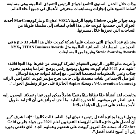
وذلك خلال الحفل السنوي التاسع لجوائز الرئيس التنفيذي العالمية، وهي مسابقة
تُسلط الضوء على إنجازات ومساهمات محترفي الأعمال في جميع أنحاء العالم.
وتعد جوائز جلوبي Globee وفيجا الرقمية Digital VEGA و ماركومMarCom أحدث
الجوائز التي حصدتها كيونت خلال هذا العام، لتضاف إلى سلسلة طويلة من
النجاحات التي تحرزها خلال مسيرتها.
وقد بلغ عدد الجوائز التي حصلت عليها شركة كيونت خلال هذا العام 33 جائزة في
العديد من المسابقات الصناعية العالمية مثل TITAN Business Awards وNYX
Awards وStevie Awards وغيرها من المسابقات.
وأعربت مالو كالوزا، الرئيس التنفيذي لشركة كيونت، عن فخرها بهذا النجا قائلة:
“شهد عام 2021 قيام كيونت بتحويل وتوسع رقمي يوضح التزامنا بتقديم محتوى
جذاب وغني بالمعلومات لمجتمعنا العالمي، مع إضافة قنوات جديدة لوسائل
التواصل الاجتماعي بلغات متعددة، وإلى جانب نجاح مؤتمر كيونت الافتراضي الرائد،
و V-Convention Connect ، ومجلة Aspire الحائزة على جوائز وتطبيق الجوال”.
وتابعت، لقد أنشأنا حقًا نظامًا بيئيًا رقميًا شاملاً يمكن لموزعينا وعملائنا الوصول إليه
بغض النظر عن موقعهم. أنا فخورة للغاية بما أنجزناه وأثق في أن التزامنا طويل
الأمد يساعد على تسهيل الحياة لعملائنا.
وحول فوزها بجائزة أفضل رئيس تنفيذي لهذا العام، قالت كالوزا: “إنه لشرف كبير
أن أحصل على جائزة العالم للرؤساء التنفيذيين لعام 2021 من جولد جلوبي Gold
Globee، أنا ممتنة حقًا لفريق كيونت على شغفهم وعملهم الجاد الذي دفعني بدوره
إلى أن أصبح قائدة أفضل”.