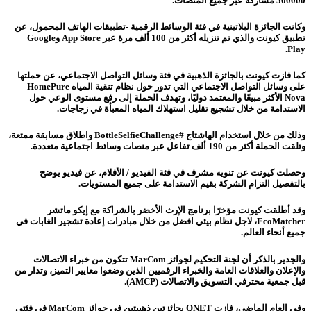
500000 مشاركة عبر جميع المنصات.
وكانت الجائزة البلاتينية في فئة الوسائط الرقمية -تطبيقات الهاتف المحمول، عن
تطبيق كيونت والذي تم تنزيله أكثر من 100 ألف مرة عبر App Store وGoogle
Play.
كما فازت كيونت بالجائزة الذهبية في فئة وسائل التواصل الاجتماعي، عن حملتها
على وسائل التواصل الاجتماعي التي تدور حول نظام تنقية المياه HomePure
Nova الأكثر مبيعًا والمعتمد دوليًا، وتهدف الحملة إلى رفع مستوى الوعي حول
الاستدامة من خلال تشجيع تقليل استهلاك المياه المعبأة في زجاجات.
وذلك من خلال استخدام الهاشتاج #BottleSelfieChallenge واطلاق مسابقة ممتعة،
وتلقت الحملة أكثر من 190 ألف تفاعل عبر منصات وسائط اجتماعية متعددة.
وحصلت كيونت عن تنويه مشرف في فئة الفيديو / الأفلام، عن فيديو يوضح
بالتفصيل التزام الشركة بقيم الاستدامة على جميع المستويات.
وقد أطلقت كيونت مؤخرًا برنامج الإرث الأخضر بالشراكة مع إيكو ماتشر
EcoMatcher، لاجل نظام بيئي افضل من خلال مبادرات إعادة تشجير الغابات في
جميع أنحاء العالم.
والجدير بالذكر أن لجنة التحكيم لجوائز MarCom تتكون من خبراء الاتصالات
والإعلان والعلاقات العامة والخبراء الرقميين الذين وضعوا معايير التميز، وتدار من
قبل جمعية محترفي التسويق والاتصالات (AMCP).
وفي العام الماضي، فازت QNET بجائزتين ذهبيتين في جوائز MarCom في فئتي