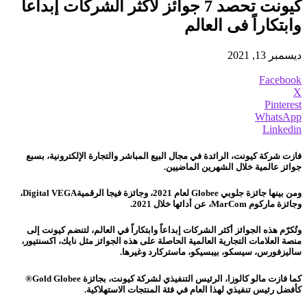
كيونت تحصد 7 جوائز لأكثر الشركات إبداعاً
وابتكاراً فى العالم
ديسمبر 13, 2021
Facebook
X
Pinterest
WhatsApp
Linkedin
فازت شركة كيونت، الرائدة في مجال البيع المباشر والتجارة الإلكترونية، بسبع
جوائز عالمية خلال الشهرين الماضيين.
ومن بينها جائزة جلوبي Globee لعام 2021، وجائزة فيجا الرقميةDigital VEGA،
وجائزة ماركوم MarCom، عن أدائها خلال 2021.
وتُكرّم هذه الجوائز أكثر الشركات إبداعاً وابتكاراً في العالم، لتنضم كيونت إلى
منصة العلامات التجارية العالمية الحاصلة على هذه الجوائز مثل نايك، اكسنتيور،
ساليزفورس، سيسكو، بيبسيكو، ماستركارد وغيرها.
كما فازت مالو كالوزا، الرئيس التنفيذي لشركة كيونت، بجائزة Gold Globee®️
كأفضل رئيس تنفيذي لهذا العام في فئة المنتجات الاستهلاكية.