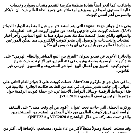
واضافت، كما أفخر أيضاً بقيادة منظمة مكرسة لتقديم منتجات وموارد وخدمات
عالية المستوى لموظفيها وموزعيها وعملائها في جميع أنحاء العالم حيث أن الابتكار
والنمو من أهم أسس كيونت.
وفي حفل جوائز Digital Vega التي يتم استضافتها من قبل المنظمة الدولية للجوائز
(IAA)، حصلت كيونت علي جائزتين واحدة عن تطبيق كيونت في فئة التطبيقات
والمواقع، والذي يعمل كمنصة متكاملة تضم موارد صناعة البيع المباشر، وآخر أخبار
المنتجات والتحديثات، والوصول إلى متجر كيونت الإلكتروني، مما يمكّن الموزعين
من إدارة أعمالهم من بأيديهم في أي وقت ومن أي مكان.
والجائزة الأخرى عن فيديو بعنوان “الفرق بين البيع المباشر والنظام الهرمي” على
قناة كيونت الرسمية بمنصة يوتيوب في فئة الفيديو عبر الإنترنت، حيث شرح
الفيديو كيفية التمييز بين أعمال البيع المباشر المشروعة و التسويق الهرمي غير
القانوني.
إما في حفل جوائز ماركوم MarCom، حصلت كيونت على 3 جوائز للعام الثاني على
التوالي، إلى جانب تقدير مشرف في عدد من الفئات، فكانت الجائزة البلاتينية في
فئة الوسائط الرقمية -وسائل التواصل الاجتماعي، عن حملة كيونت الرقمية حول
مؤتمرها الرئيسي نصف السنوي، (VCC2020).
وركزت الحملة، التي جاءت تحت عنوان “أقوى من أي وقت مضى” على الشغف
الراسخ لدى فريق كيونت العالمي من خلال المحتوى المقدم من المستخدمين
والذي تمت مشاركته من خلال الهاشتاج # VCC2020 و # QNET22.
وقد سجلت الحملة وصولاً مذهلاً لأكثر من 3.2 مليون مستخدم، بالإضافة إلى أكثر من