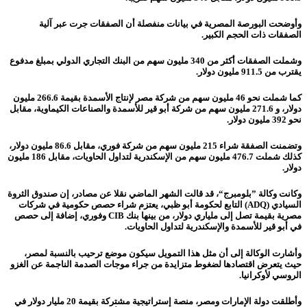
وأوضحت البورصة المصرية في بيانات منفصلة أن الصفقات جرت عبر آلية
الصفقات ذات الحجم الكبير.
وشملت الصفقات أكثر من 340 مليون سهم من البنك التجاري الدولي بمبلغ مدفوع
يقترب من 911.5 مليون دولار.
كما شملت نحو 46 مليون سهم من شركة مصر لإنتاج الأسمدة بقيمة 266.6 مليون
دولار، و 271.6 مليون سهم من شركة أبو قير للأسمدة والصناعات الكيماوية، مقابل
نحو 392 مليون دولار.
وتضمنت الصفقة شراء 215 مليون سهم من شركة فوري، مقابل 86.6 مليون دولار،
كذلك شملت 476.7 مليون سهم من الإسكندرية لتداول الحاويات، مقابل 186 مليون
دولار.
وكانت وكالة ”بلومبرج“، قد قالت الشهر الماضي نقلا عن مصادر، إن صندوق الثروة
السيادي (ADQ) التابع لحكومة أبو ظبي، يعتزم شراء حصص حكومية في شركات
مصرية بقيمة تصل إلى ملياري دولار، من بينها بنك CIB وفوري، إضافة إلى حصص
في أبو قير للأسمدة والإسكندرية لتداول الحاويات.
وأشارت الوكالة إلى أن مثل هذا التمويل سيكون موضع ترحيب بالنسبة لمصر،
حيث يتعرض اقتصادها لضغوط متزايدة من جراء موجات الصدمة الناجمة عن الغزو
الروسي لأوكرانيا.
وأطلقت دولة الإمارات ومصر، منصة إستراتيجية مشتركة بقيمة 20 مليار دولار في