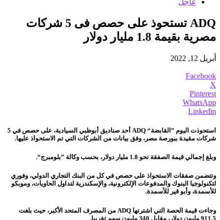
عاجل
ADQ تستحوذ على حصص فى 5 شركات
مصرية بقيمة 1.8 مليار دولار
أبريل 12, 2022
Facebook
X
Pinterest
WhatsApp
Linkedin
استحوذت اليوم ”القابضة“ ADQ أحد صناديق أبوظبي السيادية، على حصص في 5
شركات مقيدة ببورصة مصر، وفق بيانات من الشركات التي تم الاستحواذ عليها.
وبلغ إجمالي قيمة الصفقة نحو 1.8 مليار دولار، بحسب وكالة ”بلومبرج“.
وتتضمن صفقات الاستحواذ على حصص في كل من البنك التجاري الدولي، وفوري
لتكنولوجيا البنوك والمدفوعات الإلكترونية، والإسكندرية لتداول الحاويات، وموبكو
للأسمدة، وأبو قير للأسمدة.
وجاءت قيمة الحصة التي اشترتها ADQ من المصرف المتحد الأكبر، حيث بلغت
911.5 مليون دولار، مقابل 340 مليون سهم تقريبا.