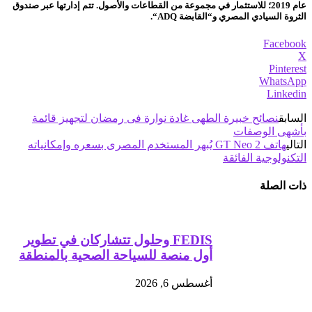
عام 2019؛ للاستثمار في مجموعة من القطاعات والأصول. تتم إدارتها عبر صندوق
الثروة السيادي المصري و“القابضة ADQ“.
Facebook
X
Pinterest
WhatsApp
Linkedin
السابق
نصائح خبيرة الطهى غادة نوارة فى رمضان لتجهيز قائمة
بأشهى الوصفات
التالي
هاتف GT Neo 2 يُبهر المستخدم المصرى بسعره وإمكانياته
التكنولوجية الفائقة
ذات الصلة
FEDIS وحلول تتشاركان في تطوير
أول منصة للسياحة الصحية بالمنطقة
أغسطس 6, 2026