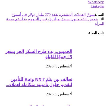
WhatsApp
Linkedin
السابق
سوق العملات المشفرة يفقد 270 مليار دولار فى أسبوع
التالي
فحص 24.6 مليون سيدة بمبادرة رئيس الجمهورية لدعم صحة
المرأة
ذات الصلة
الخميس.. بدء طرح السكر الحر بسعر
25 جنيهًا للكيلو
أغسطس 5, 2026
تحالف بين بنك NXT وKaf للتأمين
لتقديم حلول تأمينية متكاملة لعملاء...
أغسطس 5, 2026