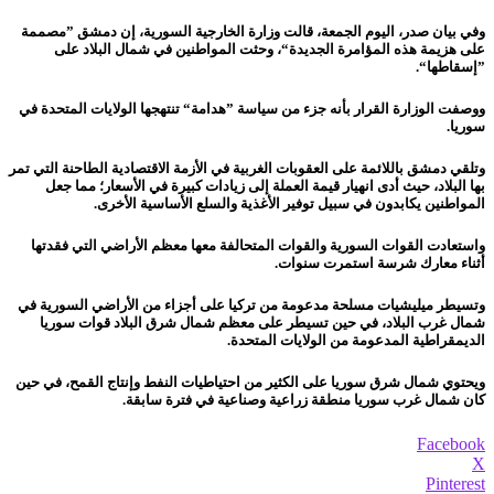
وفي بيان صدر، اليوم الجمعة، قالت وزارة الخارجية السورية، إن دمشق ”مصممة
على هزيمة هذه المؤامرة الجديدة“، وحثت المواطنين في شمال البلاد على
”إسقاطها“.
ووصفت الوزارة القرار بأنه جزء من سياسة ”هدامة“ تنتهجها الولايات المتحدة في
سوريا.
وتلقي دمشق باللائمة على العقوبات الغربية في الأزمة الاقتصادية الطاحنة التي تمر
بها البلاد، حيث أدى انهيار قيمة العملة إلى زيادات كبيرة في الأسعار؛ مما جعل
المواطنين يكابدون في سبيل توفير الأغذية والسلع الأساسية الأخرى.
واستعادت القوات السورية والقوات المتحالفة معها معظم الأراضي التي فقدتها
أثناء معارك شرسة استمرت سنوات.
وتسيطر ميليشيات مسلحة مدعومة من تركيا على أجزاء من الأراضي السورية في
شمال غرب البلاد، في حين تسيطر على معظم شمال شرق البلاد قوات سوريا
الديمقراطية المدعومة من الولايات المتحدة.
ويحتوي شمال شرق سوريا على الكثير من احتياطيات النفط وإنتاج القمح، في حين
كان شمال غرب سوريا منطقة زراعية وصناعية في فترة سابقة.
Facebook
X
Pinterest