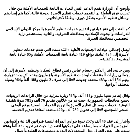
وأوضح أن الوزارة تقدم الدعم الفني للعيادات التابعة للجمعيات الأهلية من خلال
تدريب فرق العاملة بها لتقديم خدمات تنظيم الأسرة بجودة عالية، كما يتم إمدادهم
بوسائل تنظيم الأسرة بشكل دوري، وطبقًا لاحتياجاتهم.
كما لفتت إلى فتح عيادتين لتقديم خدمات تنظيم الأسرة بالمركز الدولي الإسلامي
للدراسات والبحوث الإسلامية بمحافظة الشرقية، والثانية بمستشفى زايد
التخصصي بمحافظة الجيزة.
ليصل إجمالي عيادات الجمعيات الأهلية «المُدعمة» التي تقدم خدمات تنظيم
الأسرة إلى 484 عيادة، بواقع 419 عيادة تابعة للجمعيات الأهلية، و65 عيادة تابعة
لمشروع «2 كفاية».
ومن جانبه، أشار الدكتور حسام عباس رئيس قطاع السكان وتنظيم الأسرة، إلى أن
إجمالي زيارات المنتفعات لوحدات تنظيم الأسرة، بلغ مليون و754 ألف و657 زيارة،
بينهم 154 ألف و483 منتفعة جديدة، لافتًا إلى صرف 2 مليون و188 ألفاً و964 وسيلة
بمختلف أنواعها.
وقال إنه تم تنفيذ مليون و411 ألف و515 زيارة منزلية من خلال الرائدات الريفيات
بجميع محافظات الجمهورية، حيث تم من خلالهن تقديم 76 ألف و781 ندوة تثقيفية
للتوعية بخدمات ووسائل تنظيم الأسرة والترويج للخدمات الصحية ورفع الوعي
الصحي للمجتمع، لافتًا إلى تحويل 750 آلف و420 منتفعة لمنافذ تقديم الخدمة.
وأشار إلى عقد 46 ألف و257 ندوة بنوادي المرأة، لتنمية قدراتهن الذاتية وإكسابهن
المزيد من الخبرات، مما يساعد على تمكينها اقتصاديا، حيث تم تدريب 32 ألفاً و494
سيدة على بعض الحرف مثل المشغولات اليدوية ومصنوعات الجلود وأعمال