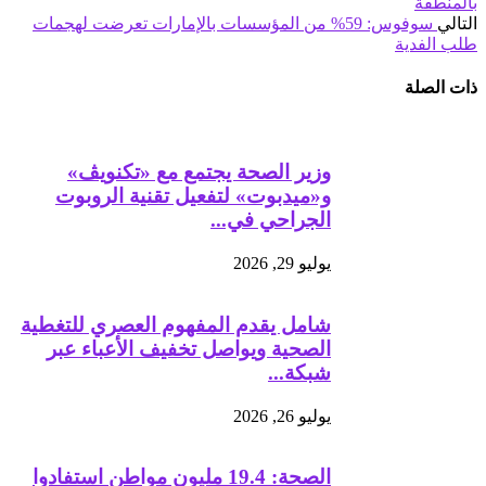
بالمنطقة
التالي
سوفوس: 59% من المؤسسات بالإمارات تعرضت لهجمات
طلب الفدية
ذات الصلة
وزير الصحة يجتمع مع «تكنويڤ»
و«ميدبوت» لتفعيل تقنية الروبوت
الجراحي في...
يوليو 29, 2026
شامل يقدم المفهوم العصري للتغطية
الصحية ويواصل تخفيف الأعباء عبر
شبكة...
يوليو 26, 2026
الصحة: 19.4 مليون مواطن استفادوا