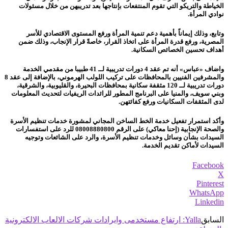
الخياطة والتريكو التي تقوم المنتفعات بإنتاجها بعد تدريبهن من خلال مسئولات
نوادي المرأة.
وتابع، وذلك إيماناً بأهمية دعم تنمية المرأة ورفع المستوى الاقتصادي للأسر
المصرية، ورفع قدرة المرأة على اتخاذ القرار، خاصةً قرار الإنجاب، وذلك ضمن
أهداف تحسين الخصائص السكانية.
واضاف «عباس» أنه تم عقد 4 دورات تدريبية لــ 41 طبيبا من مقدمي الخدمة
والمشرفين الفنيين بالمحافظات على تركيب اللولب الهرموني، بالإضافة إلى عقد 8
دورات تدريبية لــ 120 مثقفة سكانية بمحافظات البحيرة، والقليوبية، والشرقية،
وبني سويف، والمنيا على البرنامج المطور للرائدات الريفيات لتحديث المعلومات
لدى المثقفات السكانيات ورفع كفائتهن.
وأكد استمرار تفعيل خدمة الخط الساخن المجاني لمشورة خدمات تنظيم الأسرة
والصحة الإنجابية (إحنا معاكي) على الرقم 08008880800 للرد على استفسارات
السيدات بشأن وسائل وخدمات تنظيم الأسرة، والرد على الشائعات وتوجيه
السيدات لأماكن تقديم الخدمة.
Facebook
X
Pinterest
WhatsApp
Linkedin
السابق
Yalla: ارتفاع مستخدمى وايرادات شركات الالعاب الالكترونية