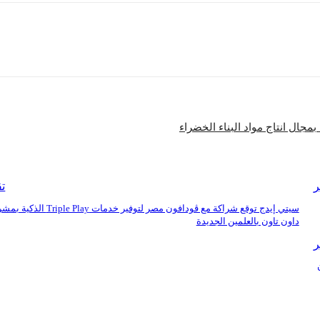
شارك
مجال انتاج مواد البناء الخضراء
ر
تق
سيتي إيدج توقع شراكة مع ڤودافون مصر لتوفير خدمات iple Play
داون تاون بالعلمين الجديدة
ر