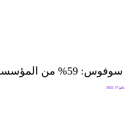
البنك العربي يطلق حملة الاسترداد النقدي الصيفية
أغسطس 6, 2026
سيتي إيدج توقع شراكة مع ڤودافون مصر لتوفير خدمات Triple Play الذكية بمشروع داون تاون بالعلمين الجديدة
أغسطس 6, 2026
تقارير
سوفوس: 59% من المؤسسات بالإمارات تعرضت لهجمات طلب الفدية
تقارير
سوفوس: 59% من المؤسسات بالإمارات تعرضت لهجمات طلب الفدية
مايو 17, 2022