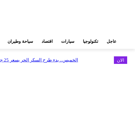
عاجل
تكنولوجيا
سيارات
اقتصاد
سياحة وطيران
الان
الخميس.. بدء طرح السكر الحر بسعر 25 جنيهًا للكيلو
اخر الاخبار
البورصة وجهاز التمثيل التجاري يروجان لسوق المال وجذب الاستثمارات الأجن
أغسطس 6, 2026
FEDIS وحلول تتشاركان في تطوير أول منصة للسياحة الصحية بالمنطقة
أغسطس 6, 2026