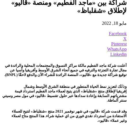
شراكة بين «ماجد الفطيم» ومنصة «ڤاليو»
لإطلاق «شقلباظ»
مايو 18, 2022
Facebook
X
Pinterest
WhatsApp
Linkedin
أعلنت شركة
ماجد الفطيم
مالكة مراكز التسوق والمجتمعات المحلية والرائدة في
مجال تجارة التجزئة والترفيه في جميع أنحاء الشرق الأوسط وأفريقيا وآسيا
عن
توقيع شراكة جديدة مع «ڤاليو»، المنصة الرائدة للشراء الآن والدفع لاحقًا (
BNPL
).
وذلك
لتعزيز نمط الحياة المتطور
في منطقة الشرق الأوسط وشمال
إفريقيا
لإطلاق منتج «شقلباظ» الذي يتيح لعملاء ماجد الفطيم استرداد قيمة
مشترياتهم السابقة وإعادة سدادها عبر حلول تقسيط «ڤاليو» في مول مصر وسيتي
سنتر ألماظة.
وقد
قدمت
شركة «ڤاليو» في شهر نوفمبر 2021
منتج
«شقلباظ»
لتتيح للعملاء
الا
ستفادة من استرداد نقدي فوري م
ن
اي عملية شراء. هذا المنتج متاح لعملاء
وغير
عملاء
«ڤاليو».