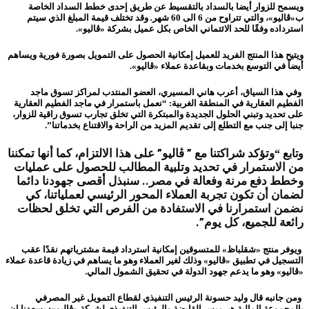
ويسمح للزوار أيضا بالسداد بالتقسيط عن طريق إحدى خطط السداد الخاصة
ب«ڤاليو»، والتي تتراوح من 6 الى 60 شهر
.
وقد تختلف قيمة المبلغ الذي سيتم
استرداده وفقًا للحد الائتماني الخاص بكل عميل بشركة «ڤاليو».
ويتيح هذا المنتج
الفريد
للعميل إمكانية الحصول على التمويل بصورة فورية ويساهم
أيضاً في التوسع بخدمات وبقاعدة عملاء «ڤاليو».
وفي هذا السياق، أعرب
هاني المسيري
،
العضو المنتدب لمراكز تسوق ماجد
الفطيم العقارية في المنطقة الغربية
:
“نعمل باستمرار في ماجد الفطيم العقارية
على تحديد وتبني الحلول الجديدة والمبتكرة التي تخلق تجارب تسوق راقية للزوار،
جنبا إلى جنب مع التطلع إلى تقديم المزيد من الراحة والاقتناع بخدماتنا”.
وتؤكد شراكتنا مع ” ڤاليو” على هذا الالتزام، كما أنها تمكننا
وتابع “
من الاستمرار في تحديد وتلبية
ال
مطالب للحصول على عمليات
وخطط دفع مرنة وفعالة في مصر.. سنبذل أقصى جهودنا دائما
لضمان أن تكون تجربة العملاء المحور الرئيسي لعملياتنا، كي
نضمن استمرارنا في الاستفادة من الفرص التي تخلق لحظات
رائعة للجميع، كل يوم”.
ويوفر منتج «شقلباظ» للمتسوقين إمكانية استرداد قيمة مشترياتهم نقدًا عقب
التسجيل في تطبيق «ڤاليو» وذلك لغير العملاء
وهو ما يساهم في زيادة قاعدة عملاء
«ڤاليو» وهو ما
يدعم
جهود الدولة في تحقيق
الشمول المالي.
ومن جانبه قال
وليد حسونة الرئيس التنفيذي
لقطاع التمويل غير المصرفي
بالمجموعة المالية هيرميس القابضة والرئيس التنفيذي لشركة «ڤاليو»
:
يسعدنا ان