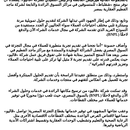
نوفر منتج «شقلباظ» للمتسوقين في مراكز التسوق الرائدة والتابعة لشركة ماجد
الفطيم
العقارية ب
مصر
وتابع: وذلك في إطار الجهود التي تبذلها الشركة لتقديم حلول تمويلية مرنة
ومبتكرة
تلبي مختلف احتياجات العملاء سواء
الحاليين أو الجدد مستفيدة من
النموذج الفريد الذي تقدمه الشركة في مجال خدمات الشراء الآن والدفع
لاحقًا
(BNPL)
.
وأضاف حسونة
“
أننا نجحنا في تقديم تجربة
متطورة
للعملاء في مجال التجزئة في
السوق المصري بفضل الشراكة الوطيدة والممتدة مع مراكز ماجد الفطيم في
مصر. ويعد هذا المنتج المتميز بمثابة شهادة على تفوق فريق عمل شركة «ڤاليو»
حيث يعكس قدرته على تقديم تجربة لا مثيل لها تركز على تلبية احتياجات العملاء
وتعزيز قدرتهم الشرائية”.
واستطرد، وذلك من منطلق عقيدتنا الراسخة بأن تقديم الحلول المبتكرة وأفضل
تجربة للعميل هي انعكاس لثقتهم في منتجات وخدمات الشركة.
وقد تمكنت شركة
«ڤاليو» من ترسيخ مكانتها الرائدة في خدمات وحلول الشراء
الآن والدفع لاحقًا
(BNPL)
بالسوق المصري، حيث تلعب دورًا محوريًا في توفير
خدماتها للعملاء عبر مختلف القطاعات.
وعقب نجاحها المشهود في توفير خدماتها بقطاع التجزئة المصرية؛ تواصل «ڤاليو»
مساعيها لاقتناص الفرص الواعدة بمختلف القطاعات الاقتصادية الأخرى مثل
الرعاية الصحية والتعليم وتشطيب الوحدات العقارية وتقسيط اشتراكات الأندية
الرياضية وغيرها.