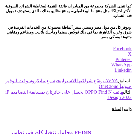
كما تتبنى الشركة مجموعة من المبادرات فائقة القيمة لمخاطبة الشرائح السوقية
الأكثر احتياجًا؛ مثل
منتج «ڤاليو فاميلي»
ومنتج «ڤاليو معاك» الذي يستهدف تمويل
فئة الشباب.
ويوفر كل من مول مصر وسيتي سنتر ألماظة مجموعة من الخدمات الفريدة في
شرق وغرب القاهرة، بما في ذلك ڤوكس سينما وماجيك بلانيت ومطاعم ومقاهي
متنوعة وسكي مصر.
Facebook
X
Pinterest
WhatsApp
Linkedin
السابق
AVYA توسّع شراكتها الاستراتيجية مع مايكروسوفت لتوفير
حلولها OneCloud
التالي
هاتف OPPO Find N يحصل على جائزتان بمسابقة التصاميم iF
Design 2022
ذات الصلة
FEDIS وحلول تتشاركان في تطوير