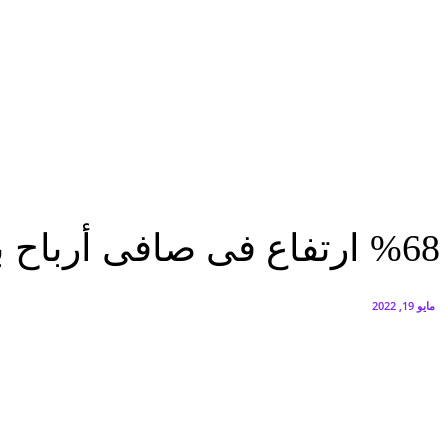
البنك العربي يطلق حملة الاسترداد النقدي الصيفية
أغسطس 6, 2026
سيتي إيدج توقع شراكة مع ڤودافون مصر لتوفير خدمات Triple Play الذكية بمشروع داون تاون بالعلمين الجديدة
أغسطس 6, 2026
اقتصاد
%68 ارتفاع فى صافى أرباح بنك أبوظبى التجارى- مصر بنهاية الربع الأول...
اقتصاد
%68 ارتفاع فى صافى أرباح بنك أبوظبى التجارى- مصر بنهاية الربع الأول من 2022
مايو 19, 2022