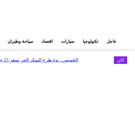
عاجل
تكنولوجيا
سيارات
اقتصاد
سياحة وطيران
الان
الخميس.. بدء طرح السكر الحر بسعر 25 جنيهًا للكيلو
اخر الاخبار
البورصة وجهاز التمثيل التجاري يروجان لسوق المال وجذب الاستثمارات الأجن
أغسطس 6, 2026
FEDIS وحلول تتشاركان في تطوير أول منصة للسياحة الصحية بالمنطقة
أغسطس 6, 2026