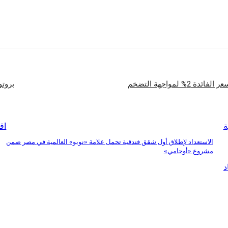
شارك
 لمواجهة التضخم
بروتو
ة
اق
الاستعداد لإطلاق أول شقق فندقية تحمل علامة «نوبو» العالمية في مصر ضمن
مشروع «أوجامي»
د