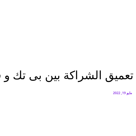
هاتف nova 15 Max مصممًا خصيصًا لإجازة الصيف
أغسطس 5, 2026
بدء أعمال الإنشاءات بـGT Business City بالتزامن مع طرح المرحلة الأولى للبيع
أغسطس 5, 2026
اقتصاد
تعميق الشراكة بين بى تك و فورى لتقديم المزيد من الخدمات لعملائها
اقتصاد
تعميق الشراكة بين بى تك و ف
مايو 19, 2022