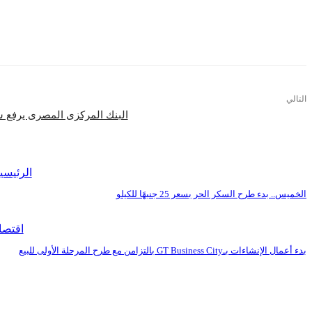
التالي
البنك المركزى المصرى يرفع سعر الفائدة 2%
اقرأ المزيد
الرئيسي
الخميس.. بدء طرح السكر الحر بسعر 25 جنيهًا للكيلو
اقتصا
بدء أعمال الإنشاءات بـGT Business City بالتزامن مع طرح المرحلة الأولى للبيع