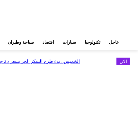
عاجل
تكنولوجيا
سيارات
اقتصاد
سياحة وطيران
الان
الخميس.. بدء طرح السكر الحر بسعر 25 جنيهًا للكيلو
اخر الاخبار
FEDIS وحلول تتشاركان في تطوير أول منصة للسياحة الصحية بالمنطقة
أغسطس 6, 2026
البنك العربي يطلق حملة الاسترداد النقدي الصيفية
أغسطس 6, 2026