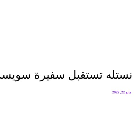
سيتي إيدج توقع شراكة مع ڤودافون مصر لتوفير خدمات Triple Play الذكية بمشروع داون تاون بالعلمين الجديدة
أغسطس 6, 2026
الخميس.. بدء طرح السكر الحر بسعر 25 جنيهًا للكيلو
أغسطس 5, 2026
تقارير
نستله تستقبل سفيرة سويسرا لدى مصر بمصنعها للمنتجات الجافة
تقارير
نستله تستقبل سفيرة سويسرا
مايو 22, 2022