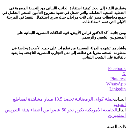
وتطرق اللقاء إلى بحث كيفية استفادة الجانب اللبناني من التجربة المصرية في
التغطية الصحية الشاملة، والتي تتمثل في تنفيذ مشروع التأمين الصحي الشامل في
جميع محافظات مصر على ثلاث مراحل، حيث يجري استكمال التنفيذ في المرحلة
الأولى التي تضم 6 محافظات.
ومن جانبه، أكد الدكتور فراس الأبيض، قوة العلاقات المصرية اللبنانية على
المستويين الشعبي والرسمي.
وأشاد بما تشهده الدولة المصرية من تطورات على جميع الأصعدة وخاصة في
منظومة الصحة، معربا عن تطلعه إلى نقل التجارب المصرية الناجحة، بما يعود
بالفائدة على الشعب اللبناني.
Facebook
X
Pinterest
WhatsApp
Linkedin
السابق
حملة كواى الرمضانية تحصد 13.5 مليار مشاهدة لمقاطع
الفيديو
التالي
الجامعة الأمريكية تكرم نحو 50 عضوا من أعضاء هيئة التدريس
المتميزين
ذات الصلة