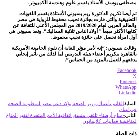
مصطفى يوسف الأستاذ بقسم علوم وهندسة الكمبيوتر.
تم أيضا تكريم الدكتورة ريم بسيوني الأستاذة بقسم اللغويات
التطبيقية والتي فازت بجائزة نجيب محفوظ للرواية فى مصر
والعالم العربى لعام 2019/2020 من المجلس الأعلى للثقافة عن
كتابها الأكثر مبيعاً ” أولاد الناس ثلاثية المماليك”. وتعد بسيوني هي
أول امرأة تحصل على جائزة نجيب محفوظ.
وقالت بسيوني: “إنه لأمر مؤثر للغاية أن تقوم الجامعة الأمريكية
بالقاهرة بتكريم أعضاء هيئة التدريس لما لذلك من تأثير إيجابي
يدفعهم للعمل بالمزيد من الحماس”.
Facebook
X
Pinterest
WhatsApp
Linkedin
السابق
القائم بأعمال وزير الصحة يؤكد دعم مصر لمنظومة الصحة
فى لبنان
التالي
«مناخ أرضنا» تلتقى منسق اتفاقية الأمم المتحدة لتغير المناخ
لمناقشة فعاليات كلايماثون
ذات الصلة