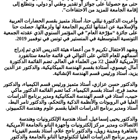
حتى مع حصولنا على جوائز أو تقدير وطني أو دولي، ونتطلع إلى
إقامة الجامعة للمزيد من الاحتفاءات”.
وأعربت الدكتورة نيللي حنا، أستاذ متميز بقسم الحضارات العربية
والإسلامية عن امتنانها لتكريم الجامعة لها ولزملائها. حصلت حنا
على جائزة “مؤرّخة العام” في المؤتمر السنوي الذي عقدته الجمعية
التونسية المتوسطية في المنستير في تونس في نوفمبر 2019.
وشهد الاحتفال تكريم 9 من أعضاء هيئة التدريس الذي تم إدراج
أسمائهم للعام الثاني على التوالي في قائمة جامعة ستانفورد
الأمريكية لأفضل 2٪ من العلماء في العالم. تضم القائمة الدكتورة
آمال عيسوي، أستاذة بقسم الهندسة الميكانيكية، والدكتور عز الدين
يزيد، أستاذ ورئيس قسم الهندسة الإنشائية.
والدكتور حسن عزازي، أستاذ متميز ورئيس قسم الكيمياء، والدكتور
محمد فرج، أستاذ بقسم الكيمياء. كما تضم القائمة الدكتور ماكي
حبيب، أستاذ في قسم الهندسة المكانيكية ومدير برنامج الدراسات
العليا في الروبوتات والأنظمة الذكية والتحكم، والدكتور تامر البط،
أستاذ ومدير برنامج الدراسات العليا بقسم علوم وهندسة الكمبيوتر.
والدكتور يحيى إسماعيل، أستاذ هندسة الإلكترونيات وهندسة
الاتصالات ومدير مركز إلكترونيات وأجهزة النانو بالجامعة الأمريكية
بالقاهرة ومدينة زويل، والدكتور ناجح علام، أستاذ بقسم الفيزياء
ومدير برنامج الدراسات العليا لتكنولوجيا النانو بالجامعة والدكتور