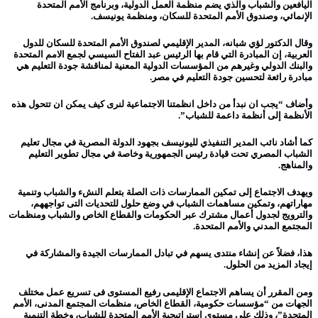
اليافعين والشباب والذي يضم منظمة العمل الدولية، وبرنامج الأمم المتحدة
الإنمائي، وصندوق الأمم المتحدة للسكان، ومنظمة يونيسف.
وقال الدكتور لؤي شبانه، المدير الإقليمي لصندوق الأمم المتحدة للسكان للدول
العربية، إن المبادرة التي قام بها الرئيس عبد الفتاح السيسي لجمع الامم المتحدة
والبنك الدولي وغيرهم من المؤسسات الدولية المعنية لمناقشة جودة التعليم هي
مبادرة رائعة لتحسين جودة التعليم في مصر.
وأضاف “يجب ان نبدأ من داخل انظمتنا اﻻجتماعية لنرى كيف يمكن ان تتحول هذه
الأنظمة إلى أنظمة داعمة للشباب”.
كما أشاد نائب المدير التنفيذي لليونيسف بجهود الدولة المصرية في مجال تعليم
الشباب المصري تحت قيادة رئيس الجمهورية وخاصة في مجال تطوير التعليم
والمناهج.
ويهدف الاجتماع إلى تمكين الممارسات ذات الصلة بتعلم النشء والشباب وتنمية
مهاراتهم، وتمكين مساهمات الشباب في وضع حلول للتحديات التى تواجههم،
والترويج لجدول أعمال مشترك عبر الحكومات والقطاع الخاص والشباب ومنظمات
المجتمع المدني والأمم المتحدة.
هذا، فضلاً عن إنشاء منتدى يسهم في تبادل الممارسات الجيدة والمشاركة في
إيجاد المزيد من الحلول.
ومن المقرر أن يساهم الاجتماع الإقليمى رفيع المستوى فى تسريع عمل مختلف
الجهات من “مؤسسات حكومية، القطاع الخاص، منظمات المجتمع المدنى، الأمم
المتحدة”، وذلك على مستوى استراتيجية الأمم المتحدة للشباب، وخطة التنمية