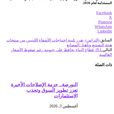
المستدامة لعام 2030.
Facebook
X
Pinterest
WhatsApp
Linkedin
السابق
«التراس» بقرر تلبية احتياجات الأشقاء الليبيين من منتجات
هيئة التصنيع وتأهيل المصانع
التالي
JLL: قطاع البناء يحافظ على حيويته رغم ضغوط الأسعار
العالمية
ذات الصلة
البورصة.. حزمة الإصلاحات الأخيرة
تعزز تطوير السوق وتجذب
الاستثمارات
أغسطس 3, 2026