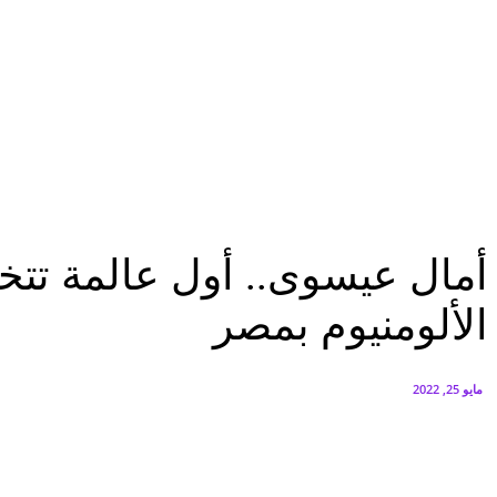
البنك العربي يطلق حملة الاسترداد النقدي الصيفية
أغسطس 6, 2026
سيتي إيدج توقع شراكة مع ڤودافون مصر لتوفير خدمات Triple Play الذكية بمشروع داون تاون بالعلمين الجديدة
أغسطس 6, 2026
الرئيسية
أمال عيسوى.. أول عالمة تتخصص في أنابيب الكربون النانونية لتحسين خواص الألو
الرئيسية
تقارير
أمال عيسوى.. أول عالمة تتخ
الألومنيوم بمصر
مايو 25, 2022