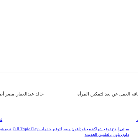
يكية. كما تتمنى أن ترى المزيد من الشابات يدرسن العلوم والهندسة ويسعين لتحقيق
شارك
ة العمل عن بعد لتمكين المرأة
خالد عبدالغفار: مصر أ
ر
تق
سيتي إيدج توقع شراكة مع ڤودافون مصر لتوفير خدمات iple Play
داون تاون بالعلمين الجديدة