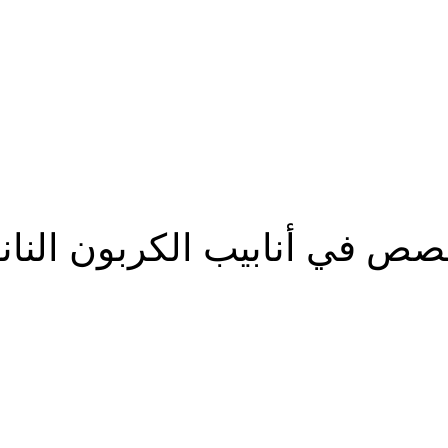
منيوم...
صص في أنابيب الكربون النا
شارك