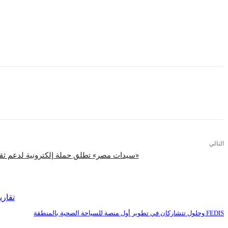
ولطالما كان حلم عيسوي الذي يراودها في طفولتها هو أن تتخصص في الهندسة الميكان
العالم مكانًا أفضل”.
ولخبرتها الطويلة في مجال تكنولوجيا النانو وأنابيب الكربون النانوية منذ 2006، تم إدراج عيسوي في قائمة جامعة ستانفورد الأمريكية- إلسيفير لأفضل 2% من العلماء في العالم والأكثر استشهادا بأبحاثهم لعام 2021.
التالي
«سيدات مصر» تطلق حملة إلكترونية لدعم ثقاف
اقرأ المزيد
تقاري
FEDIS وحلول تتشاركان في تطوير أول منصة للسياحة الصحية بالمنطقة