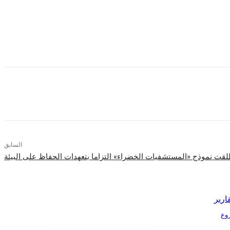
 أحلامهن ويقتحمن هذا المجال “فمن خلال العلوم والهندسة يمكن للمرأة أن تجعل
السابق
طلقت نموذج «المستشفيات الخضراء» التزاما بتعهدات الحفاظ على البيئة
ارير
Tr الذكية بمشروع