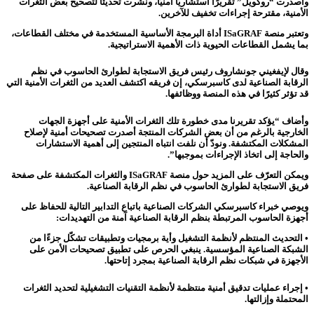
وأصدرت “روكويل” تقريرًا استشاريًا أمنيًا، ونشرت تحديثًا لتصحيح بعض الثغرات
الأمنية، مقترحة إجراءات تخفيف للآخرين.
وتعتبر منصة ISaGRAF أداة البرمجة الأساسية المستخدمة في مختلف القطاعات،
بما يشمل القطاعات الحيوية ذات الأهمية الاستراتيجية.
وقال لإيفغيني جونشاروف رئيس فريق الاستجابة لطوارئ الحاسوب في نظم
الرقابة الصناعية لدى كاسبرسكي، إن فريقه اكتشف العديد من الثغرات الأمنية التي
قد تؤثر كثيرًا في هذه المنصة ووظائفها.
وأضاف “يؤكد تقريرنا مدى خطورة تلك الثغرات الأمنية على أجهزة الجهات
الخارجية بالرغم من أن بعض الشركات المنتجة أصدرت تصحيحات أمنية لإصلاح
المشكلات المكتشفة. ونودّ أن نلفت انتباه المنتجين إلى أهمية الاستشارات
والحاجة إلى اتخاذ الإجراءات بموجبها”.
ويمكن التعرّف على المزيد حول منصة ISaGRAF والثغرات المكتشفة على صفحة
فريق الاستجابة لطوارئ الحاسوب في نظم الرقابة الصناعية.
ويوصي خبراء كاسبرسكي الشركات الصناعية باتباع التدابير التالية للحفاظ على
أجهزة الحاسوب المرتبطة بنظم الرقابة الصناعية آمنة من التهديدات:
• التحديث المنتظم لأنظمة التشغيل وأية برمجيات وتطبيقات تشكّل جزءًا من
الشبكة الصناعية المؤسسية. ينبغي الحرص على تطبيق تصحيحات الأمن على
الأجهزة في شبكات نظم الرقابة الصناعية بمجرد إتاحتها.
• إجراء عمليات تدقيق أمنية منتظمة لأنظمة التقنيات التشغيلية لتحديد الثغرات
المحتملة وإزالتها.