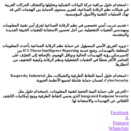
• استخدام حلول مراقبة حركة البيانات الشبكية وتحليلها واكتشاف الحركات الغريبة
في شبكات نظم الرقابة الصناعية، لتعزيز مستوى الحماية من الهجمات التي قد
تهدّد العمليات التقنية والأصول المؤسسية.
• تقديم تدريب أمني تخصصي في نظم الرقابة الصناعية لفرق أمن تقنية المعلومات
ومهندسي التقنيات التشغيلية، من أجل تحسين الاستجابة للتقنيات الخبيثة الجديدة
والمتقدمة.
• تزويد الفريق الأمني المسؤول عن حماية نظم الرقابة الصناعية بأحدث المعلومات
المتعلقة بالتهديدات. وتتيح خدمة ICS Threat Intelligence Reporting من
كاسبرسكي رؤية التهديدات الحالية ونواقل الهجوم، بالإضافة إلى التعرّف على
العناصر الأكثر ضعفًا في التقنيات التشغيلية ونظم الرقابة وكيفية التخفيف من
أخطارها.
• استخدام حلول أمنية للنقاط الطرفية والشبكات، مثل Kaspersky Industrial
CyberSecurity، لضمان حماية شاملة لجميع الأنظمة الحيوية.
• الحرص على حماية البنية التحتية لتقنية المعلومات، باستخدام حلول مثل
Integrated Endpoint Security الذي يحمي النقاط الطرفية ويتيح إمكانيات الكشف
التلقائي عن التهديدات والاستجابة لها.
Facebook
X
Pinterest
WhatsApp