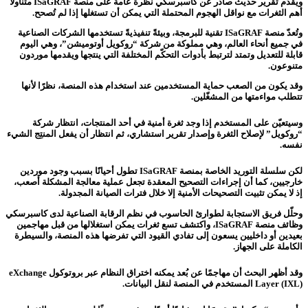
ويقدّم تقرير حديث صادر عن كاسبرسكي نظرة عامة على منصة ISaGRAF متناولًا
أهم الثغرات مع نواقل الهجوم المحتملة التي يمكن أن تستغلها إذا لم تُصحح.
وتُعدّ منصة ISaGRAF تقنية للبرمجة، وبيئةً تنفيذيةً تستخدمها الشركات الصناعية
في جميع أنحاء العالم، وهي مملوكة من شركة “روكويل أوتوميشن”، وهي اليوم
قابلة للتعديل وتمتد لترتبط بأدوات التحكّم المختلفة التي ينتجها ويقدمها موردون
متنوعون.
وقد يكون من الصعب حماية المستخدمين عند استخدام هذه المنصة، نظرًا لأنها
تتطلب مواءمتها من المشغّلين.
وسيتعيّن على المستخدم إذا وجد ثغرة أمنية في أحد المنتجات، انتظار شركة
“روكويل” لإصلاح الثغرة وإصدار تقرير استشاري، ثم انتظار أن يفعل المنتِج الشيء
نفسه.
لكن سلسلة التوريد الخاصة بمنصة ISaGRAF تطول أحيانًا بسبب وجود موردين
خارجيين، كما أن إجراءات التصحيح المعقدة تجعل عملية معالجة المشكلة أصعب،
إذ لا يمكن تثبيت التصحيحات الأمنية إلا خلال فترات الصيانة المجدولة.
وحلّل فريق الاستجابة لطوارئ الحاسوب في نظم الرقابة الصناعية لدى كاسبرسكي
وظائف منصة ISaGRAF، واكتشف تسع ثغرات يمكن استغلالها من قبل مهاجمين
بعيدين أو داخليين يسعون إلى تفادي القيود التي تفرضها هذه المنصة، والسيطرة
الكاملة على الجهاز.
وقد أظهر البحث أن مهاجمًا عن بُعد يمكنه اختراق النظام عبر بروتوكول eXchange
Layer (IXL) المستخدم في المنصة لنقل البيانات.