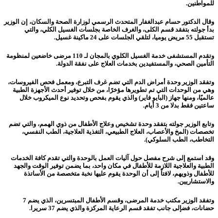
للمواطنين.
وقال الدكتور حسام عبدالغفار المتحدث الرسمي لوزارة الصحة والسكان، إن الوزير
بدأ جولته بتفقد قسم الكلى، والغرف الخاصة بجلسات الغسيل الكلي، والتي
تستقبل 55 مريض يوميا، لتلقي الجلسات على 24 ماكينة غسيل.
وتقدم المستشفى خدمة الغسيل الكلوي بالمجان لـ 110 مرضى خاضعين لمنظومة
التأمين الصحي، والمستفيدين بخدمات العلاج على نفقة الدولة.
وتفقد الوزير وحدة أمراض الدم التي تضم غرف التبرع، ومعمل فحص الفيروسات،
وهي من الوحدات التي تم تطويرها مؤخرًا، من خلال توفير أحدث الأجهزة الطبية
عالميًا، ومنها جهاز (البايو فاير) والذي يقوم بفحص وتحديد نوع الميكروب خلال
ساعتين فقط بدلا من 3 أيام.
وتابع الوزير جولته بتفقد وحدة تشخيص وعلاج الأطفال من ذوي الهمم، والتي تضم
تخصصات (المخ والأعصاب، العلاج الطبيعي، التغذية العلاجية، الطب النفسي،
التخاطب، الطب السلوكي).
وقد استمع إلى شرح مفصل حول آليات العمل بالوحدة والتي تقدم كافة الخدمات
الطبية والعلاجية اللازمة للأطفال في مكان واحد، بما يضمن توفير الوقت والجهد
للأطفال وذويهم، لافتاً إلى أن الوحدة يقوم عليها نخبة متخصصة من الأساتذة
والاستشاريين.
وتفقد الوزير مكتب خدمة المرضى، وقسم الأطفال المبتسرين، الذي يضم 7
حضانات، فضإلى جانب تفقد قسم الرعاية المركزة والذي يضم 37 سريرا.