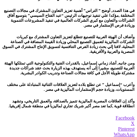
في هذا الصدد, أوضح ” التراس” أهمية تعزيز التعاون المشترك في مجالات التصنيع
المختلفة ,مؤكدا علي تنفيذ توجيهات الرئيس “عبد الفتاح السيسي” بتوسيع آفاق
الشراكات والتعاون مع كبري الشركات العالمية في تنفيذ المشروعات التنموية
وزيادة فرص الإستثمار في مصر.
وأضاف أن الهيئة العربية للتصنيع تتطلع لتعزيز التعاون المشترك مع كبريات
الشركات الماليزية لتعميق التصنيع المحلي وزيادة القيمة المضافة في الصناعة
المحلية، لافتا إلي بحث زيادة الفرص التنافسية لتسويق الإنتاج المشترك في السوق
المصرية والعربية والأفريقية.
ومن جانبه, أشاد زماني إسماعيل، بالقدرات الفنية والتكنولوجية التي تمتلكها الهيئة
العربية للتصنيع، مشيرا إلى أنه يستهدف بهذه الزيارة بحث عقد شراكات جديدة
مشتركة طويلة الأجل في كافة مجالات الصناعة وتدريب الكوادر البشرية.
وأعرب “إسماعيل ” عن تطلع بلاده لتعزيز العلاقات الثنائية المتبادلة على مختلف
المستويات، وزيادة حجم الإستثمارات الماليزية في مصر .
وأكد إن العلاقات المصرية الماليزية تتميز بالصداقة، والعمق التاريخي، وتشهد
انطلاقة قوية ,كما تعد مصر أكبر شريك تجاري لماليزيا في منطقة شمال إفريقيا.
Facebook
X
Pinterest
WhatsApp