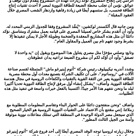
الرامي إلى إنجاح المشروع. تؤكد زيارات كهذه أن المشروع يتقدم دون توقف و
عوائق. نؤمن أن تجلب محطة الضبعة للطاقة النووية لمصر لا أحدث تقنيات إنتاج
الطاقة فحسب، بل ستسهم أيضًا في زيادة رفاهية وازدهار الشعب المصري خلال
العقود المقبلة”.
ومن جانبه قال ألكسندر لوكشين: “يُنفّذ المشروع وفقا للجدول الزمني المحدد له.
وأود أن أتقدم بشكر خاص لعميلنا المصري على قيامه بعمل مشترك ومتناسق. نؤكد
دائمًا أن مثل هذه المشاريع المعقدة والضخمة وطويلة الأجل لا يمكن تنفيذها إلا
بشرط وجود تفهم تام بين العميل والمقاول العام”.
وتابع: وصلني مؤخرًا مثل مصري يتناول هذا الموضوع ويقول إن “يد واحدة لا
تصفق”
.
وأود أن أؤكد لكم أن مشروع الضبعة تراعيه يدان عطوفتان.
وشدد أندريه نيكيبيلوف رئيس شركة “آتوم إينيرغو ماش” المتمثلة لقسم صناعة
الآلات في “روساتوم”، على أن تكليف الشركة بتصنيع معدات أول محطة مصرية
للطاقة النووية يعبر عن الثقة القوية بالتقنيات والكفاءات الروسية في مجال هندسة
الطاقة النووية. وأضاف: “يشكل إنشاء أول مرفق لإنتاج الطاقة النووية تحديا أكبيرا
لبلد ما ونحن نتفهم هذا الأمر جيدًا. اكتسبنا بالفعل خبرات واسعة في تنفيذ مثل هذه
الطلبيات.
واضاف “ونحن منفتحون دائمًا على الحوار البناء وتقاسم المعلومات المطلوبة مع
زملائنا. إنني مقتنع بأن الاعتماد على التقنيات النووية الروسية هو الخيار الصحيح
الذي سيجعل مصر الدولة الوحيدة في المنطقة التي تمتلك مفاعلات نووية موثوقة
وآمنة من الجيل الثالث المطور”.
وخلال زيارته لروسيا توجه الوفد المصري أيضًا إلى أحد فروع شركة “آتوم إينيرغو