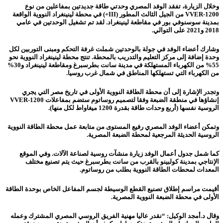
وخلال الزيارة، تفقد الوفد المصري وحدتي طاقة جديدتين بمفاعلين من نوع
VVER-1200 من الجيل الثالث المطور (III+) في محطة لينينغراد النووية الواقعة
بمدينة سوسنوفي بور في مقاطعة لينينغراد. لقد تم تشغيل الوحدتين في عامي
2018 و2021 على التوالي.
وشارك أعضاء الوفد في جولة بالوحدتين شملت غرفة التحكم ومبنى التوربين لكل
وحدة إضافة إلى مركز التعليم والتدريب بالمحطة. تنتج محطة لينينغراد النووية نحو
55% من الكهرباء المستهلكة في مدينة سانت بطرسبرغ ومقاطعة لينينغراد و30%
من الكهرباء التي تستهلكها المناطق في شمال غرب روسيا.
وتجدر الإشارة إلى أن محطة الطاقة النووية الأولى في تاريخ مصر التي يجري
إنشاؤها في منطقة الضبعة وفقا لتصميم روساتوم ستضم بمفاعلات VVER-1200
الروسية نفسها (أربع وحدات طاقة بقدرة 1200 ميغاواط لكل منها).
وتمكن أعضاء الوفد المصري رفيع المستوى من متابعة عمل محطة الطاقة النووية
الروسية الحديثة المرجعية لمحطة الضبعة المصرية.
كما شمل جدول أعمال الوفد زيارة منشآت روسية لصناعة الآلات. وفي الموقع
الإنتاجي بمدينة كولبينو بالقرب من سانت بطرسبرغ حيث يتم تصنيع مختلف
المعدات لمحطات الطاقة النووية بطلب من روساتوم.
أقيمت مراسم إطلاق تصنيع القطع الوسيطة لجسم المفاعل الخاص بوحدة الطاقة
الأولى في محطة الضبعة النووية المصرية.
وقال د.أمجد الوكيل: “نقدر عاليا مهنية الفريق الروسي المصري المشترك وعمله