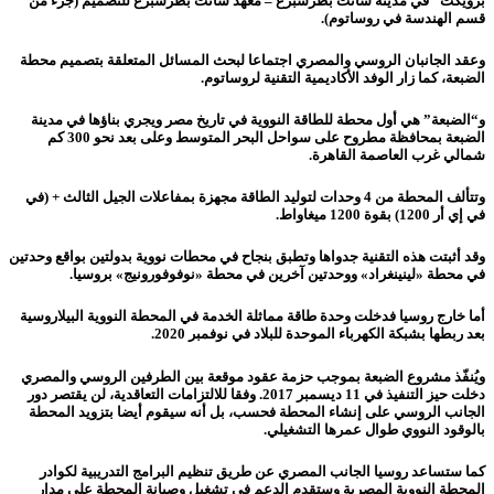
برويكت” في مدينة سانت بطرسبرغ – معهد سانت بطرسبرغ للتصميم (جزء من
قسم الهندسة في روساتوم).
وعقد الجانبان الروسي والمصري اجتماعا لبحث المسائل المتعلقة بتصميم محطة
الضبعة، كما زار الوفد الأكاديمية التقنية لروساتوم.
و
“
الضبعة” هي أول محطة للطاقة النووية في تاريخ مصر ويجري بناؤها في مدينة
الضبعة بمحافظة مطروح على سواحل البحر المتوسط وعلى بعد نحو 300 كم
شمالي غرب العاصمة القاهرة.
وتتألف المحطة من 4 وحدات لتوليد الطاقة مجهزة بمفاعلات الجيل الثالث + (في
في إي أر 1200) بقوة 1200 ميغاواط.
وقد أثبتت هذه التقنية جدواها وتطبق بنجاح في محطات نووية بدولتين بواقع وحدتين
في محطة «لينينغراد» ووحدتين آخرين في محطة «نوفوفورونيج» بروسيا.
أما خارج روسيا فدخلت وحدة طاقة مماثلة الخدمة في المحطة النووية البيلاروسية
بعد ربطها بشبكة الكهرباء الموحدة للبلاد في نوفمبر 2020.
ويُنفّذ مشروع الضبعة بموجب حزمة عقود موقعة بين الطرفين الروسي والمصري
دخلت حيز التنفيذ في 11 ديسمبر 2017. وفقا للالتزامات التعاقدية، لن يقتصر دور
الجانب الروسي على إنشاء المحطة فحسب، بل أنه سيقوم أيضا بتزويد المحطة
بالوقود النووي طوال عمرها التشغيلي.
كما ستساعد روسيا الجانب المصري عن طريق تنظيم البرامج التدريبية لكوادر
المحطة النووية المصرية وستقدم الدعم في تشغيل وصيانة المحطة على مدار