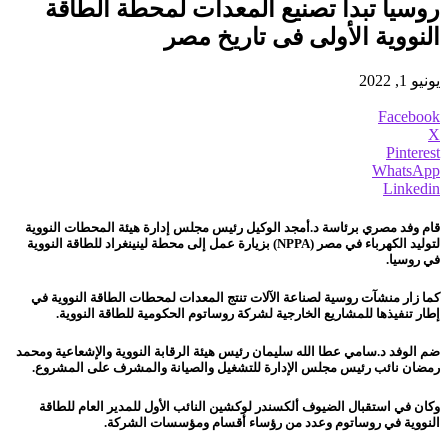
روسيا تبدأ تصنيع المعدات لمحطة الطاقة
النووية الأولى فى تاريخ مصر
يونيو 1, 2022
Facebook
X
Pinterest
WhatsApp
Linkedin
قام وفد مصري برئاسة د.أمجد الوكيل رئيس مجلس إدارة هيئة المحطات النووية
لتوليد الكهرباء في مصر (NPPA) بزيارة عمل إلى محطة لينينغراد للطاقة النووية
في روسيا.
كما زار منشآت روسية لصناعة الآلات تنتج المعدات لمحطات الطاقة النووية في
إطار تنفيذها للمشاريع الخارجية لشركة روساتوم الحكومية للطاقة النووية.
ضم الوفد د.سامي عطا الله سليمان رئيس هيئة الرقابة النووية والإشعاعية ومحمد
رمضان نائب رئيس مجلس الإدارة للتشغيل والصيانة والمشرف على المشروع.
وكان في استقبال الضيوف ألكسندر لوكشين النائب الأول للمدير العام للطاقة
النووية في روساتوم وعدد من رؤساء أقسام ومؤسسات الشركة.