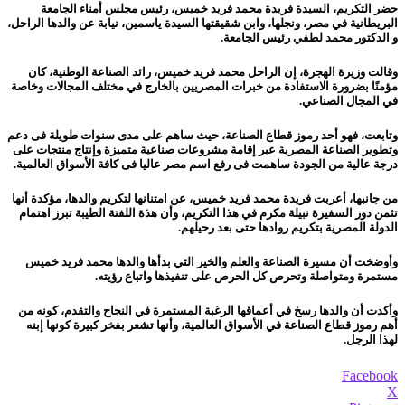
حضر التكريم، السيدة فريدة محمد فريد خميس، رئيس مجلس أمناء الجامعة
البريطانية في مصر، ونجلها، وابن شقيقتها السيدة ياسمين، نيابة عن والدها الراحل،
و الدكتور محمد لطفي رئيس الجامعة.
وقالت وزيرة الهجرة، إن الراحل محمد فريد خميس، رائد الصناعة الوطنية، كان
مؤمنًا بضرورة الاستفادة من خبرات المصريين بالخارج في مختلف المجالات وخاصة
في المجال الصناعي.
وتابعت، فهو أحد رموز قطاع الصناعة، حيث ساهم على مدى سنوات طويلة فى دعم
وتطوير الصناعة المصرية عبر إقامة مشروعات صناعية متميزة وإنتاج منتجات على
درجة عالية من الجودة ساهمت فى رفع اسم مصر عاليا فى كافة الأسواق العالمية.
من جانبها، أعربت فريدة محمد فريد خميس، عن امتنانها لتكريم والدها، مؤكدة أنها
تثمن دور السفيرة نبيلة مكرم في هذا التكريم، وأن هذة اللفتة الطيبة تبرز اهتمام
الدولة المصرية بتكريم روادها حتى بعد رحيلهم.
وأوضخت أن مسيرة الصناعة والعلم والخير التي بدأها والدها محمد فريد خميس
مستمرة ومتواصلة وتحرص كل الحرص على تنفيذها واتباع رؤيته.
وأكدت أن والدها رسخ في أعماقها الرغبة المستمرة في النجاح والتقدم، كونه من
أهم رموز قطاع الصناعة في الأسواق العالمية، وأنها تشعر بفخر كبيرة كونها إبنه
لهذا الرجل.
Facebook
X