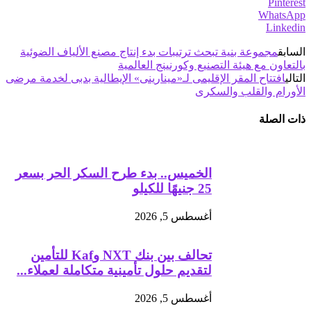
Pinterest
WhatsApp
Linkedin
السابق
مجموعة بنية تبحث ترتيبات بدء إنتاج مصنع الألياف الضوئية
بالتعاون مع هيئة التصنيع وكورنينج العالمية
التالي
افتتاح المقر الإقليمى لـ«مينارينى» الإيطالية بدبى لخدمة مرضى
الأورام والقلب والسكرى
ذات الصلة
الخميس.. بدء طرح السكر الحر بسعر
25 جنيهًا للكيلو
أغسطس 5, 2026
تحالف بين بنك NXT وKaf للتأمين
لتقديم حلول تأمينية متكاملة لعملاء...
أغسطس 5, 2026