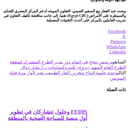
وبحث عبد الغفار مع السفير الصيني، التعاون الموجه لدعم المركز المصري للتحكم
والسيطرة على الأمراض (Egypt CDC) تقنيا، إلى جانب مناقشة تكثيف التعاون في
تدريب العاملين بالمركز على أحدث التقنيات المعملية.
Facebook
X
Pinterest
WhatsApp
Linkedin
السابق
هيرميس تنجح في إتمام دور مدير الطرح المشترك لصفقة
الطرح العام لأسهم «بروج» للبتروكيماويات بـ 2 مليار دولار
التالي
وحدة عائمة لإنتاج وتخزين الغاز الطبيعى تعبر لأول مرة قناة
السويس
ذات الصلة
FEDIS وحلول تتشاركان في تطوير
أول منصة للسياحة الصحية بالمنطقة