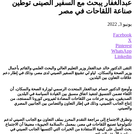
عبدالغفار يبحث مع السفير الصينى توطين
صناعة اللقاحات في مصر
يونيو 3, 2022
Facebook
X
Pinterest
WhatsApp
Linkedin
التقى الدكتور خالد عبدالغفار وزير التعليم العالي والبحث العلمي والقائم بأعمال
وزير الصحة والسكان، لياو لي تشينغ السفير الصيني لدى مصر، وذلك في إطار دعم
علاقات التعاون بين البلدين.
وأوضح الدكتور حسام عبدالغفار المتحدث الرسمي لوزارة الصحة والسكان، أن
اللقاء تضمن التنسيق لتنفيذ اتفاق مسبق بين القيادة السياسة في البلدين
الصديقين، بتوريد جرعات من اللقاحات المضادة لفيروس كورونا المستجد، من
إنتاج الجانب الصيني، وذلك في إطار التعاون والتضامن بين الجانبين المصري
والصيني.
وتطرق الاجتماع إلى مراجعة التقدم المحرز بملف التعاون مع الجانب الصيني لدعم
تكنولوجيا تصنيع اللقاحات في مصر، بمعمل «السلامة الحيوية» مضيفا أن الاجتماع
بحث العمل على كيفية الاستفادة من الخبرات التي اكتسبها الجانب الصيني في
مواجهة الأوبئة والجوائح.