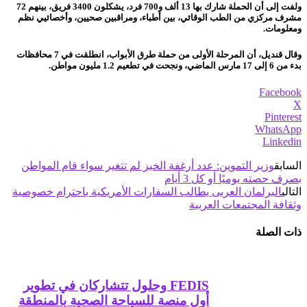
ولفت إلى أن الحملة شارك بها 13 ألف و700 فرد، يشكلون 3400 فريق، بينهم 72
مشرف مركزي من الطب الوقائي، بين أطباء، ومراقبين صحيين، وأخصائيي نظم
ومعلومات.
وقال قنديل، أن المرحلة الأولى من حملة طرق الأبواب، انطلقت في 7 محافظات
بدء من 6 إلى 17 مارس الماضي، ونجحت في تطعيم 1.2 مليون مواطن.
Facebook
X
Pinterest
WhatsApp
Linkedin
السابق
وزير التموين: عدد أرغفة الخبز لم تتغير سواء قام المواطن
بصرف حصته يوميًا أو كل 3 أيام
التالي
البرلمان العربى يطالب السفارات الأمريكية باحترام خصوصية
وثقافة المجتمعات العربية
ذات الصلة
FEDIS وحلول تتشاركان في تطوير
أول منصة للسياحة الصحية بالمنطقة