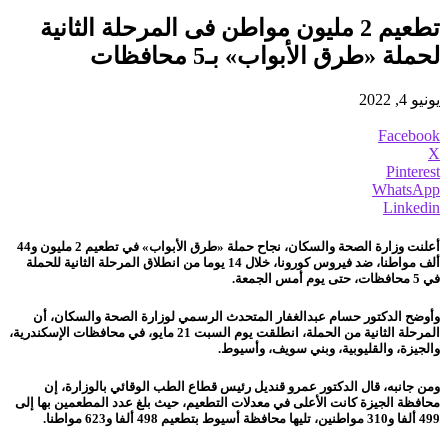
تطعيم 2 مليون مواطن فى المرحلة الثانية
لحملة «طرق الأبواب» بـ5 محافظات
يونيو 4, 2022
Facebook
X
Pinterest
WhatsApp
Linkedin
أعلنت وزارة الصحة والسكان، نجاح حملة «طرق الأبواب» في تطعيم 2 مليون و44
ألف مواطنا، ضد فيروس كورونا، خلال 14 يوما من انطلاق المرحلة الثانية للحملة
في 5 محافظات، حتى يوم أمس الجمعة.
وأوضح الدكتور حسام عبدالغفار المتحدث الرسمي لوزارة الصحة والسكان، أن
المرحلة الثانية من الحملة، انطلقت يوم السبت 21 مايو، في محافظات الإسكندرية،
والجيزة، والقليوبية، وبني سويف، وأسيوط.
ومن جانبه، قال الدكتور عمرو قنديل رئيس قطاع الطب الوقائي بالوزارة، إن
محافظة الجيزة كانت الأعلى في معدلات التطعيم، حيث بلغ عدد المطعمين بها إلى
499 ألفا و310 مواطنين، تليها محافظة أسيوط بتطعيم 498 ألفا و623 مواطنا.