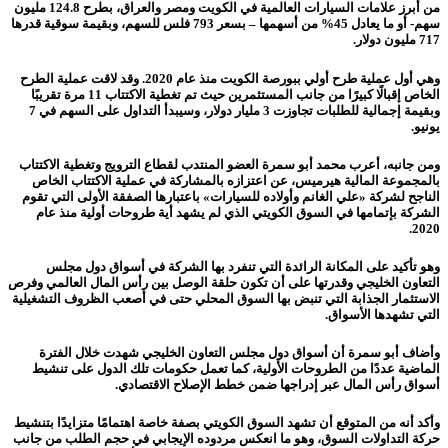
من أبرز علامات السيارات العالمية في الكويت ومصر والعراق، بطرح 124.8 مليون
سهم- أو ما يعادل 45% من أسهمها – بسعر 793 فلس للسهم، وبقيمة سوقية قدرها
717 مليون دولار.
وهي أول عملية طرح أولي ببورصة الكويت منذ عام 2020. وقد لاقت عملية الطرح
الخاص إقبالًا كبيرًا من جانب المستثمرين حيث تم تغطية الاكتتاب 11 مرة تقريبًا
وبقيمة إجمالية للطلبات تجاوزت 3 مليار دولار، وسيبدأ التداول على السهم في 7
يونيو.
ومن جانبه، أعرب محمد أبو سمرة العضو المنتدب لقطاع الترويج وتغطية الاكتتاب
بالمجموعة المالية هيرميس، عن اعتزازه بالمشاركة في عملية الاكتتاب الخاص
الناجح لشركة «علي الغانم وأولاده للسيارات» باعتبارها الصفقة الأولى التي تقوم
الشركة بإتمامها في السوق الكويتي الذي لم يشهد أية طروحات أولية منذ عام
2020.
وهو تأكيد على المكانة الرائدة التي تنفرد بها الشركة في أسواق دول مجلس
التعاون الخليجي وقدرتها على أن تكون حلقة الوصل بين رأس المال العالمي وفرص
الاستثمار الجذابة التي تنبض بها السوق المحلي حتى في أصعب الظروف التشغيلية
التي تشهدها الأسواق.
وأضاف أبو سمرة أن أسواق دول مجلس التعاون الخليجي شهدت خلال الفترة
الماضية عددًا من الطروحات الأولية، كما تعمل حكومات تلك الدول على تنشيط
أسواق رأس المال عبر إدراجها ضمن خطط الإصلاح الاقتصادي.
وأكد أنه من المتوقع أن تشهد السوق الكويتي بصفة خاصة اهتمامًا متزايدًا بتنشيط
حركة التداولات السوق، وهو ما انعكس مردوده الإيجابي في حجم الطلب من جانب