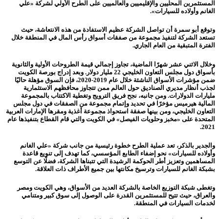
المستثمرين المحليين والإقليميين والعالميين على الطرح الأولي لشركة «علي
الغانم وأولاده للسيارات».
وتوقع أبو سمرة أن تواصل الشركة عظيم الاستفادة من هذه الانتعاشة، حيث
تستعد الشركة لتنفيذ مجموعة من صفقات أسواق رأس المال في المنطقة خلال
الفترة المتبقية من العام الجاري.
وخلال الاثني عشر شهرًا الماضية، تجاوز إجمالي قيمة الطروحات الأولية والثانوية
بأسواق دول مجلس التعاون الخليجي 22 مليار دولار. وبعد إدراج بورصة الكويت
ضمن مؤشرات الأسواق الناشئة خلال عام 2019-2020، فإن السوق مؤهلة حاليًا
لجذب أنظار مديري الصناديق حول العالم ممن تتجاوز محافظهم الاستثمارية
مليارات الدولارات. ومن جانبه، نجح فريق الترويج وتغطية الاكتتاب بالمجموعة
المالية هيرميس مؤخرًا في تحديد وإتمام مجموعة من الصفقات في دول مجلس
التعاون الخليجي، ومن بينها صفقة استحواذ مجموعة أغذية ومقرها الإمارات العربية
المتحدة على «مخبز وحلويات الفيصل» في الكويت والتي قام القطاع بتنفيذها عام
2021.
والجدير بالذكر، تعد عملية الطرح خطوة رئيسية من جانب شركة «علي الغانم
وأولاده للسيارات» نحو إضفاء الطابع المؤسسي، كما تهدف إلى تنويع قاعدة
المساهمين وتعزيز أطر الحوكمة الرشيدة التي تتبناها الشركة، فضلًا عن التوسع
بشبكة الغانم للسيارات وترسيخ مكانتها بين جميع الأطراف ذات العلاقة.
وتغطى شبكة التوزيع الخاصة بالشركة العديد من الأسواق، وهي الكويت ومصر
والعراق، حيث تتيح للمستثمرين القدرة على الوصول إلى سوق كبير ومتنامي
لخدمات السيارات في المنطقة.