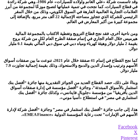
وقد تأسست شركة «علي الغانم وأولاده للسيارات» عام 1986، وهي شركة رائدة
في قطاع السيارات، كما نجحت في تنمية عملياتها لتصبح موزعًا لمجموعة من أبرز
العلامات التجارية العالمية الفارهة في السوق الكويتي، وذلك من خلال المقر
الرئيسي للشركة الذي تتجاوز مساحته الإجمالية 22 ألف متر مربع، بالإضافة إلى
مجموعة كبيرة من أكبر المعارض في العالم.
ومن ناحية أخرى، فقد نجح قطاع الترويج وتغطية الاكتتاب بالمجموعة المالية
هيرميس خلال العام الجاري في إتمام صفقة الطرح العام لكلٍ من شركة بروج
بقيمة 2 مليار دولار وهيئة كهرباء ومياه دبي في سوق دبي المالي بقيمة 6.1 مليار
دولار.
كما نجح القطاع في إتمام 41 صفقة خلال عام 2021، تنوعت ما بين صفقات أسواق
الأسهم وترتيب وإصدار الدين والدمج والاستحواذ، وذلك بقيمة إجمالية تجاوزت 7.9
مليار دولار.
وبناءً على ذلك، حصد القطاع العديد من الجوائز التقديرية منها جائزة “أفضل بنك
استثمار بالأسواق المبتدئة”، وجائزة “أفضل مؤسسة في إدارة صفقات أسواق
الدين بأفريقيا” من مؤسسة «جلوبال فاينانس»، وكذلك جائزة “أفضل بنك
استثماري في مصر” في استطلاع «أسيا موني».
هذا، إلى جانب جائزة “أفضل بنك استثمار في مصر” وجائزة “أفضل شركة لإدارة
الأسهم في الإمارات” تحت رعاية المؤسسة الدولية «EMEA Finance».
Facebook
X
Pinterest