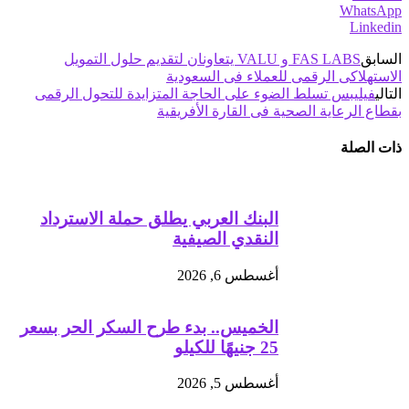
WhatsApp
Linkedin
السابق
FAS LABS و VALU يتعاونان لتقديم حلول التمويل
الاستهلاكى الرقمى للعملاء فى السعودية
التالي
فيليبس تسلط الضوء على الحاجة المتزايدة للتحول الرقمى
بقطاع الرعاية الصحية فى القارة الأفريقية
ذات الصلة
البنك العربي يطلق حملة الاسترداد
النقدي الصيفية
أغسطس 6, 2026
الخميس.. بدء طرح السكر الحر بسعر
25 جنيهًا للكيلو
أغسطس 5, 2026