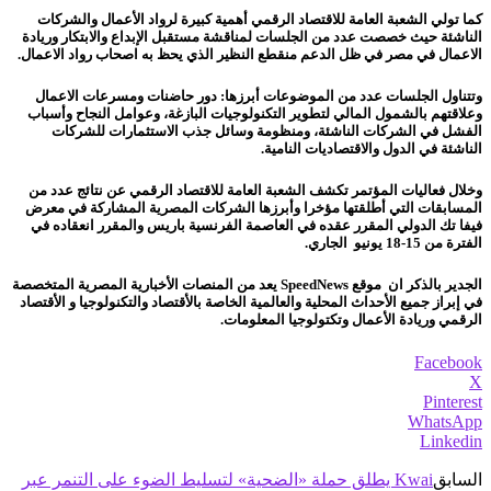
كما تولي الشعبة العامة للاقتصاد الرقمي أهمية كبيرة لرواد الأعمال والشركات
الناشئة حيث خصصت عدد من الجلسات لمناقشة مستقبل الإبداع والابتكار وريادة
الاعمال في مصر في ظل الدعم منقطع النظير الذي يحظ به اصحاب رواد الاعمال.
وتتناول الجلسات عدد من الموضوعات أبرزها: دور حاضنات ومسرعات الاعمال
وعلاقتهم بالشمول المالي لتطوير التكنولوجيات البازغة،
وعوامل النجاح وأسباب
الفشل في الشركات الناشئة، ومنظومة وسائل جذب الاستثمارات للشركات
الناشئة في الدول والاقتصاديات النامية.
وخلال فعاليات المؤتمر تكشف الشعبة العامة للاقتصاد الرقمي عن نتائج عدد من
المسابقات التي أطلقتها مؤخرا وأبرزها الشركات المصرية المشاركة في معرض
فيفا تك الدولي المقرر عقده في العاصمة الفرنسية باريس والمقرر انعقاده في
الفترة من 15-18 يونيو الجاري.
الجدير بالذكر ان موقع SpeedNews يعد من المنصات الأخبارية المصرية المتخصصة
في إبراز جميع الأحداث المحلية والعالمية الخاصة بالأقتصاد والتكنولوجيا و الأقتصاد
الرقمي وريادة الأعمال وتكتولوجيا المعلومات.
Facebook
X
Pinterest
WhatsApp
Linkedin
السابق
Kwai يطلق حملة «الضحية» لتسليط الضوء على التنمر عبر