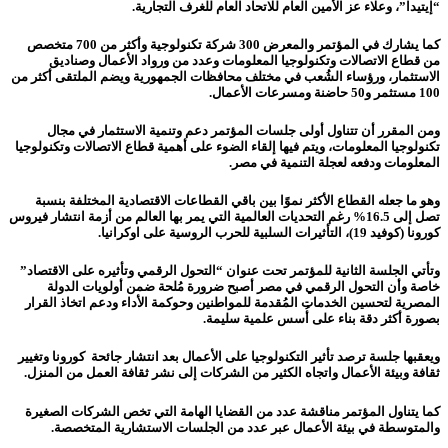
“إيتيدا”، وعلاء عز الأمين العام للاتحاد العام للغرف التجارية.
كما يشارك في المؤتمر والمعرض 300 شركة تكنولوجية وأكثر من 700 متخصص
من قطاع الاتصالات وتكنولوجيا المعلومات وعدد من ورواد الأعمال وصناديق
الاستثمار،
ورؤساء الشُعب في مختلف محافظات الجمهورية ويضم الملتقى أكثر من
100 مستثمر و50 حاضنة ومسرعات الأعمال.
ومن المقرر أن تتناول أولى جلسات المؤتمر دعم وتنمية الاستثمار في مجال
تكنولوجيا المعلومات، ويتم فيها إلقاء الضوء على أهمية قطاع الاتصالات وتكنولوجيا
المعلومات ودفعه لعجلة التنمية في مصر.
وهو ما جعله القطاع الأكثر نموًا بين باقي القطاعات الاقتصادية المختلفة بنسبة
تصل إلى 16.5% رغم التحديات العالمية التي يمر بها العالم من أزمة انتشار فيروس
كورونا (كوفيد 19)، التأثيرات السلبية للحرب الروسية على اوكرانيا.
وتأتي الجلسة الثانية للمؤتمر تحت عنوان “التحول الرقمي وتأثيره على الاقتصاد”
خاصة وأن التحول الرقمي في مصر أصبح ضرورة مُلحة ضمن أولويات الدولة
المصرية
لتحسين الخدمات المُقدمة للمواطنين وحوكمة الأداء ودعم اتخاذ القرار
بصورة أكثر دقة بناء على أُسس علمية سليمة.
ويعقبها جلسة ترصد تأثير التكنولوجيا على الأعمال بعد انتشار جائحة كورونا وتغيير
ثقافة وبيئة الأعمال واتجاه الكثير من الشركات إلى نشر ثقافة العمل من المنزل.
كما يتناول المؤتمر مناقشة عدد من القضايا الهامة التي تخص الشركات الصغيرة
والمتوسطة في بيئة الأعمال عبر عدد من الجلسات الاستشارية المتخصصة.