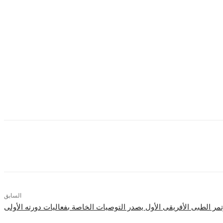
ببعضها البعض.
رات مصر الهائلة خاصة على المستوى الطبي.
لأدوية والأجهزة الطبية بمصر، وذلك من خلال زيارة الوفود لتلك المنشآت خلال
السابق
تمر الطبى الأفريقى الأول يصدر التوصيات الخاصة بفعاليات دورته الأولى