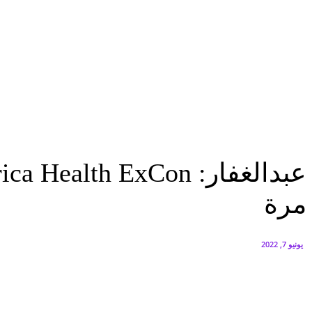
البنك العربي يطلق حملة الاسترداد النقدي الصيفية
أغسطس 6, 2026
سيتي إيدج توقع شراكة مع ڤودافون مصر لتوفير خدمات Triple Play الذكية بمشروع داون تاون بالعلمين الجديدة
أغسطس 6, 2026
مؤتمرات
عبدالغفار: Africa Health ExCon نجح فى ربط جميع الإمكانيات الصحية بأفريقيا لأول...
مؤتمرات
مرة
يونيو 7, 2022