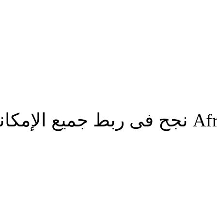
عبدالغفار: Africa Health ExCon نجح فى رب
شارك