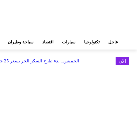
عاجل
تكنولوجيا
سيارات
اقتصاد
سياحة وطيران
الان
الخميس.. بدء طرح السكر الحر بسعر 25 جنيهًا للكيلو
اخر الاخبار
البورصة وجهاز التمثيل التجاري يروجان لسوق المال وجذب الاستثمارات الأجن
أغسطس 6, 2026
FEDIS وحلول تتشاركان في تطوير أول منصة للسياحة الصحية بالمنطقة
أغسطس 6, 2026