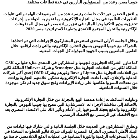
جوميا مصر، وعدد من المسؤولين البارزين في عدة قطاعات مختلفة.
وناقش الحضور عبر ثلاث جلسات رئيسية عدد من الموضوعات الهامة والتي تناولت
التطورات العالمية في مجال التجارة الإلكترونية وما تقوم به الدولة من إجراءات
تحفيزية، ودور التكنولوجيا المالية في تعزيز ريادة مصر في مجال المدفوعات
الإلكترونية والتحول للمجتمع اللانقدي وتطبيقا لاستراتيجية مصر 2030.
وخلال الجلسة الأولى للمنتدى استعرض المشاركون الإجراءات التي تم اتخاذها
بالشراكة مع جوميا للنهوض بسوق التجارة الإلكترونية والتي زادت أرقامها خلال
العامين الماضيين بسبب الجهود المبذولة كل الجهات المعنية.
كما تناول الشركاء التجاريون لـجوميا والمشاركين في المنتدى مثل: حلواني، GSK
المالكة لكثير من العلامات التجارية مثل Sensodyne و شركة Unilever المالكة لكثير
من العلامات التجارية مثل Lipton و Dove وغيرهم وشركة OMD إحدى أكبر شركات
الدعاية والإعلان، كيف أعادت التجارة الإلكترونية تشكيل علامتهم التجارية وزادت
من معدلات النمو وانعكاسها على زيادة الإيرادات وفتح سوق جديد لم تكن موجودة
خلال السنوات الماضية.
وتناولت المناقشات إعادة هندسة البيع بالتجزئة من خلال التجارة الإلكترونية،
بالاضافة إلى مناقشة الإجراءات الاسترشادية التي تنصح بها جوميا للنهوض بالتجارة
الإلكترونية والدفع بعجلة النمو فيها إلى الأمام وتأثير ذلك على الاقتصاد المصري بعد
دمج الاقتصاد غير الرسمي مع الاقتصاد الرسمي.
وتطرق المشاركون في الحديث خلال الجلسة الثانية والتي شارك فيها قيادات من
البنك الأهلي المصري، الشركة المصرية للبنوك، شركة فاليو الخطوات المتخذة في
مجال المدفوعات الرقمية والثورة المتنامية في عمليات الدفع اللاتلامسي خاصة مع