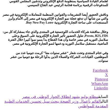
اهتمام القيادة السياسية بمنظومة الدفع الإلكتروني وتدشين المجلس القومي
للمدفوعات الرقمية برئاسة فخامة الرئيس عبد الفتاح السيسي.
وناقش الحضور أيضا التشريعات والقوانين المنظمة للمعاملات الإلكترونية في مصر
والتي من شأنها أن تدفع عجلة نمو التجارة الإلكترونية في مصر إلى الأمام وأبرز
المستجدات على ساحة التجارة الإلكترونية Buy Now Pay Later.
وخلال مناقشة شركاء الخدمات اللوجستية في المنتدى والذي جاء بمشاركة كل من:
Presto, R2S, FDS, تناول الحضور تأثير التجارة الإلكترونية على السوق وعلى
سلاسل التوريد في مصر خاصة وأن هذا القطاع بدأ ينمو نموا كبيرا خلال الفترة
الماضية، مستقبل سلاسل التوريد ودعمها لنمو التجارة الإلكترونية في مصر.
وفي ختام المنتدى وتحت شعار “عشر سنوات معا” كرمت جوميا عدد من
الموظفين، القيادات، الشركاء والعملاء الذين بدأوا الرحلة مع جوميا من عشر
سنوات.
Facebook
X
Pinterest
WhatsApp
Linkedin
السابق
مطلع يوليو يشهد انطلاق الحوار الوطنى فى مصر
التالي
القائم بأعمال وزير الصحة يبحث سبل تحسين الخدمات الطبية
المقدمة للمواطنين