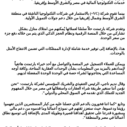
خدمات التكنولوجيا المالية في مصر والشرق الأوسط وإفريقيا.
بينما تقوم شركة (
VC
+) بالاستثمار في شركات التكنولوجيا الناشئة في منطقة
الشرق الأوسط وشمال إفريقيا من خلال دعم جولات التمويل الأولية.
وتقدم شركة بارتمنت حلاً سلسًا لعم
لائها يُمكنهم من امتلاك منازل بشكل
تشاركي
من خلال المنصة الرقمية ونظام الحجز الذكي الذي
يتم من خلاله دفع جزء
من سعر الوحدة.
هذا، بالإضافة إلى توفير خدمة شاملة لإدارة الممتلكات التي تضمن الانتفاع الأمثل
بالوحدات
.
ويمكن للعملاء التسجيل عبر المنصة والتواصل مع أحد خبراء بارتمنت هاتفياً
لإمدادهم بالمزيد من المعلومات بشأن الوحدات العقارية المتاحة، وكافة أوجه
المساعدة التي يحتاجونها لشراء حصة في الوحدة الوحدة المفضلة لديهم.
وقال نديم ناجي، الرئيس التنفيذي والشريك المؤسس لشركة بارتمنت: “نحن
نؤمن أننا سنغير طريقة شراء العقارات واستغلالها في مصر من خلال
المفهوم
الجديد للتملك الذي نقدمه في السوق المحلي والدولي”.
وتابع “كما اننا فخورون بالدعم الذي حصلنا عليه من كبار المستثمرين الذين تفهموا
رؤيتنا ودعموها، حيث ستعزز ثقتهم في نموذج أعمالنا وما قدموه من دعم مالي
ومشورة قدرتنا على تحقيق أهدافنا قصيرة وطويلة المدى بالإضافة إلى توسيع نطاق
أعمالنا في مصر والمنطقة”.