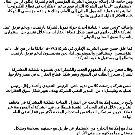
ومن جانبه، قال إسلام درويش، الشريك المؤسس العام لشركة إنكلود لرأس المال
الاستثماري: “
لدينا في الشركة التزام قوي بدعم الابتكارات في قطاع التكنولوجيا
المالية ودفع عملية الشمول المالي إلى الأمام، وذلك عبر دعم مؤسسي الشركات
ذات الأفكار القابلة للتطبيق عالميًا”.
واضاف “ونحن سعداء بقيادة أحدث جولة تمويل لشركة بارتمنت
،
ودعم فريق عمل
الشركة خلال رحلتهم في تغيير شكل قطاع العقارات من خلال تقديم حل استثماري
يناسب السوق المحلي والدولي”.
كما علق حسن حيدر، الشريك الإداري في شركة (
VC
+): “دائمًا ما نراهن على دعم
المُؤسسين الإستثنائيين والموهوبين، لذا، نحن متحمسون لدعم فريق بارتمنت
ونتطلع إلى مستقبل عظيم للشركة”.
وقال، فنحن نري أن المفهوم الجديد والمُبتكر الذي يقدمونه للملكية المشتركة
للمنازل سيعزز الطلب في السوق ويغير شكل قطاع العقارات في مصر وخارجها.
اسس شركة بارتمنت كلا من نديم ناجي، الرئيس التنفيذي وأحمد رجّال، رئيس
العمليات وشينمايا داس، المدير التقني للشركة بهدف تغيير شكل سوق العقارات.
وتُتيح بارتمنت إمكانية البحث عن المنازل المتاحة للملكية المشتركة في مختلف
المُدُن من خلال قوائم الوحدات المُعدة مُسبقًا من قبل الشركة أو المعروضة عبر
عملاء آخرين. سيتمكن العملاء من استخدام الوحدة لأكثر من 40 ليلة في العام
الواحد
هذا، مع إمكانية التخارج من الاستثمار عن طريق بيع حصتهم بسلاسة وبشكل
مستقل مما يمكنهم من جني الأرباح.