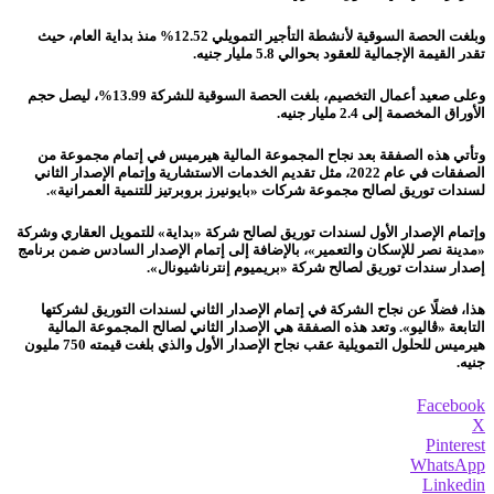
وبلغت الحصة السوقية لأنشطة التأجير التمويلي 12.52% منذ بداية العام، حيث
تقدر القيمة الإجمالية للعقود بحوالي 5.8 مليار جنيه.
وعلى صعيد أعمال التخصيم، بلغت الحصة السوقية للشركة 13.99%، ليصل حجم
الأوراق المخصمة إلى 2.4 مليار جنيه.
وتأتي هذه الصفقة بعد نجاح المجموعة المالية هيرميس في إتمام مجموعة من
الصفقات في عام 2022، مثل تقديم الخدمات الاستشارية وإتمام الإصدار الثاني
لسندات توريق لصالح مجموعة شركات «بايونيرز بروبرتيز للتنمية العمرانية».
وإتمام الإصدار الأول لسندات توريق لصالح شركة «بداية» للتمويل العقاري وشركة
«مدينة نصر للإسكان والتعمير»، بالإضافة إلى إتمام الإصدار السادس ضمن برنامج
إصدار سندات توريق لصالح شركة «بريميوم إنترناشيونال».
هذا، فضلًا عن نجاح الشركة في إتمام الإصدار الثاني لسندات التوريق لشركتها
التابعة «ڤاليو». وتعد هذه الصفقة هي الإصدار الثاني لصالح المجموعة المالية
هيرميس للحلول التمويلية عقب نجاح الإصدار الأول والذي بلغت قيمته 750 مليون
جنيه.
Facebook
X
Pinterest
WhatsApp
Linkedin