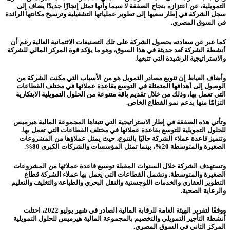
التمويلية، عن اعتزازه بنجاح الصفقة لا سيما وأنها تمثل إنجازًا جديدًا يضاف إلى
سجل الشركة في إطار سعيها إلى تطوير عملياتها التشغيلية وترسيخ مكانتها الرائدة
في السوق المصري.
كما عبر عن سعادته بحصول الشركة على تلك التصنيفات الائتمانية العالية رغم أن
أنشطة الشركة تُعد حديثة في هذا السوق، وهو ما يؤكد قوة المركز المالي للشركة
والاستراتيجية الرشيدة التي تتبعها.
وأضاف العياط إن تنويع مصادر التمويل هو من الأسباب التي مكنت الشركة من
الوصول إلى أهدافها المتمثلة في التوسع بقاعدة عملائها في مختلف القطاعات
التي تعمل بها، وذلك من خلال تقديم باقة متنوعة من الحلول التمويلية الابتكارية
التزامًا منها بدعم نمو القطاع الخاص.
وتأتي هذه الصفقة في إطار الاستراتيجية التي تتبناها المجموعة المالية هيرميس
للحلول التمويلية للتوسع بقاعدة عملائها في مختلف القطاعات التي تعمل بها.
وتتميز قاعدة عملاء الشركة حاليًا بالتنوع، حيث يمثل عملاؤها من المشروعات
الصغيرة والمتوسطة 20%، بينما تمثل المؤسسات والشركات الكبرى 80%.
وتستهدف الشركة خلال السنوات المقبلة توسيع قاعدة عملائها من المشروعات
الصغيرة والمتوسطة. وتشمل القطاعات التي يعمل بها عملاء الشركة قطاع
التطوير العقاري والخدمات اللوجستية والنقل البحري والطباعة والتغليف والتعليم
والرعاية الصحية.
ووفقًا لتقرير الهيئة العامة للرقابة المالية الصادر في شهر يوليو 2022، احتلت
أنشطة التأجير التمويلي والتخصيم بالمجموعة المالية هيرميس للحلول التمويلية
المركز الثاني في السوق المصري.