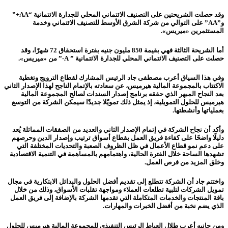
وقد حصلت الشريحتين على التصنيف الائتماني المحلي للجدارة الائتمانية “AA+”
و”AA” على التوالي من شركة الشرق الأوسط للتصنيف الائتماني وخدمة
المستثمرين «ميريس».
أما الشريحة الثالثة فهي بقيمة 850 مليون جنيه بفترة استحقاق 72 شهرًا، وقد
حصلت على التصنيف الائتماني المحلي للجدارة الائتمانية ” A-” من «ميريس».
وفي هذا السياق أعرب مصطفى جاد الرئيس المشارك لقطاع الترويج وتغطية
الاكتتاب بالمجموعة المالية هيرميس، عن سعادته بالإتمام الناجح لهذا الإصدار الثاني
بعد النجاح المبهر الذي حققه برنامج إصدار السندات لصالح المجموعة المالية
هيرميس للحلول التمويلية، إذ يمثل ذلك تمويًلا جديدًا سيمكن الشركة من التوسع
بعملياتها وأنشطتها.
وأكد أن نجاح الشركة في إتمام الإصدار الثاني والعديد من الصفقات المماثلة يُعد
دليلًا واضحًا على كفاءة فريق العمل بقطاع أسواق ترتيب وإصدار الدين وحرصهم
على دعم نمو قطاع الأعمال في ظل الظروف الصعبة والتحديات المختلفة التي
تشهدها الساحة خلال الفترة الحالية، واهتمامهم بالمساهمة في التنمية الاقتصادية
وخلق المزيد من فرص العمل.
واختتم جاد أن الشركة تتطلع إلى تقديم أفضل الحلول والبدائل الابتكارية في مجال
تمويل الشركات لتلبية تطلعات العملاء ومواجهة تقلبات الأسواق، وذلك من خلال
باقة المنتجات والخدمات المتكاملة التي تقدمها الشركة بالإضافة إلى فريق العمل
الذي يضم نخبة من أفضل الخبرات والمهارات.
ومن جانبه أعرب طلال العياط الرئيس التنفيذي للمجموعة المالية هيرميس للحلول