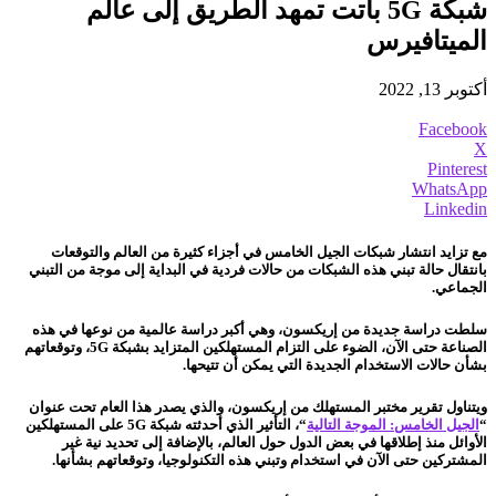
شبكة 5G باتت تمهد الطريق إلى عالم
الميتافيرس
أكتوبر 13, 2022
Facebook
X
Pinterest
WhatsApp
Linkedin
مع تزايد انتشار شبكات الجيل الخامس في أجزاء كثيرة من العالم والتوقعات
بانتقال حالة تبني هذه الشبكات من حالات فردية في البداية إلى موجة من التبني
الجماعي.
سلطت دراسة جديدة من إريكسون
، وهي أكبر دراسة عالمية من نوعها في هذه
الصناعة حتى الآن، الضوء على التزام المستهلكين المتزايد بشبكة 5G، وتوقعاتهم
بشأن حالات الاستخدام الجديدة التي يمكن أن تتيحها.
ويتناول تقرير مختبر المستهلك من إريكسون، والذي يصدر هذا العام تحت عنوان
“
الجيل الخامس: الموجة التالية
“، التأثير الذي أحدثته شبكة 5G على المستهلكين
الأوائل منذ إطلاقها في بعض الدول حول العالم، بالإضافة إلى تحديد نية غير
المشتركين حتى الآن في استخدام وتبني هذه التكنولوجيا، وتوقعاتهم بشأنها.