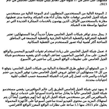
مستهلك على الأقل في 37 سوقاً حول العالم بتبني شبكة الجيل الخامس في عام
2023.
2.
الموجة التالية من المستخدمين المتطلبين
: لدى الموجة التالية من مستخدمي
شبكة الجيل الخامس توقعات عالية بشأن أداء هذه الشبكة، وخاصة مدى تغطيتها،
مقارنة بالمستخدمين الأوائل، الذين يهتمون بالخدمات المبتكرة الجديدة التي تم
تمكينها بواسطة هذه الشبكة.
3.
يمثل مدى توافر شبكات الجيل الخامس معياراً جديداً لرضا المستهلكين:
تعتبر
التغطية الجغرافية والتغطية الداخلية/الخارجية والتغطية المجمعة في المناطق
الساخنة أكثر أهمية لبناء تصور للمستخدم من التغطية السكانية.
4.
تعمل شبكة الجيل الخامس على زيادة استخدام تقنيات الفيديو المحسن والواقع
المعزز:
على مدار العامين الماضيين، تضاعف الوقت الذي يقضيه مستخدمو شبكة
الجيل الخامس على تطبيقات الواقع المعزز إلى ساعتين في الأسبوع.
5.
من المتوقع أن تتطور طرق الاستفادة المالية من شبكات الجيل الخامس
: يتوقع 6
من كل 10 مستهلكين أن تتجاوز عروض الجيل الخامس مجرد توفير المزيد من حجم
البيانات والسرعات، لتصل إلى قدرات الشبكة المصممة حسب الطلب لتلبية
احتياجات محددة.
6.
يمهد تبني شبكة الجيل الخامس الطريق إلى عالم الميتافيرس
: يقضي مستخدمو
شبكة الجيل الخامس حالياً ما يعادل ساعة واحدة أسبوعياً على خدمات ترتبط
بالميتافيرس أكثر من مستخدمي شبكة الجيل الرابع. كما أنهم يتوقعون أيضاً أن يتم
استهلاك المزيد من محتوى الفيديو لمدة ساعتين أسبوعياً على الأجهزة المحمولة
بحلول عام 2025، منها 1.5 ساعة على نظارات الواقع المعزز/الواقع الافتراضي.