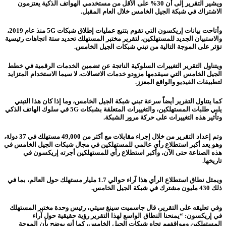
ويشير التقرير إلى أن 30% على الأقل من مستخدمي الهواتف الذكية يعتزمون
الاشتراك في شبكة الجيل الخامس خلال العام المقبل.
وأتاحت بيانات إريكسون التي تقوم بتتبع عمليات إطلاق شبكات 5G منذ عام 2019،
والاستبيان الجديد للمستهلكين، لتقرير مختبر المستهلك تحديد ستة اتجاهات رئيسية
تؤثر على الموجة التالية من تبني شبكات الجيل الخامس.
ويتناول التقرير التغييرات السلوكية الناتجة عن تضمين الخدمات الرقمية في خطط
الجيل الخامس التي سيقدمها مزودو خدمات الاتصالات، لا سيما الاستخدام المتزايد
لتطبيقات الفيديو والواقع المعزز.
كما يتناول التقرير أيضاً سرعة تبني شبكة الجيل الخامس، وما إذا كان هذا التبني
يلبي طلبات المستهلكين، والتغييرات المتعلقة بشبكات 5G في سلوك الهاتف الذكي
وتأثير هذه التغييرات على حركة مرور الشبكة.
وتم إعداد التقرير من خلال إجراء مقابلات مع أكثر من 49,000 مستهلك في 37 دولة،
وهو يعد أكبر استطلاع رأي عالمي للمستهلكين في مجال شبكات الجيل الخامس في
هذه الصناعة حتى الآن، وأكبر استطلاع رأي للمستهلكين أجرته إريكسون في
تاريخها.
ويمثل نطاق استطلاع الرأي هذا آراء حوالي 1.7 مليار مستهلك حول العالم، بما في
ذلك 430 مليون مشترك في شبكة الجيل الخامس.
وفي تعليقه على التقرير، قال جاسميت سينغ سيثي، رئيس وحدة مختبر المستهلك
في إريكسون: “يمنحنا النطاق الواسع لهذا التقرير رؤية حقيقية حول آراء
المستهلكين ومواقفهم تجاه شبكات الجيل الخامس، كما أنه يوضح بأن الموجة