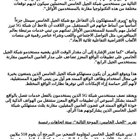
التالية من مستخدمي شبكة الجيل الخامس المحتملين سيكون لديهم توقعات
مختلفة من هذه التكنولوجيا مقارنة بالمستخدمين الأوائل”.
وتابع “ويرى المستهلكون بأن التفاعل مع شبكة الجيل الخامس سيمثل جزءاً
أساسياً من أنماط حياتهم في المستقبل. من اللافت أن نلاحظ أن شبكة 5G تبرز
كعامل مهم بالنسبة للمستخدمين الأوائل تمكنهم من تبني خدمات مرتبطة بعالم
الميتافيرس، مثل التواصل الاجتماعي واللعب وشراء عناصر رقمية في منصات
الألعاب الافتراضية التفاعلية ثلاثية الأبعاد”.
واضاف “كما تجدر الإشارة إلى أن مقدار الوقت الذي يقضيه مستخدمو شبكة الجيل
الخامس على تطبيقات الواقع المعزز تضاعف على مدار العامين الماضيين مقارنة
بمستخدمي الجيل الرابع”.
هذا ويتوقع التقرير أن يكون مستهلكو شبكة الجيل الخامس الذين يتمتعون بخبرة
في مجال استخدام وظائف الواقع الممتد هم أول من يتبنى الأجهزة المستقبلية،
لأنهم أكثر حماسة إزاء الإمكانات التي توفرها نظارات الواقع المختلط.
ويعتقد نصف مستخدمي شبكة 5G الذين يستخدمون بالفعل خدمات تتصل بالواقع
الممتد بشكل أسبوعي أن تطبيقات الواقع المعزز ستنتقل من الهواتف الذكية إلى
خوذة الواقع الممتد في غضون العامين المقبلين، مقارنة بثلث مستهلك
ي شبكة
الجيل الخامس
الذين يشاركونهم هذا الرأي.
تقرير “الجيل الخامس: الموجة التالية”: ستة اتجاهات رئيسية
1.
تبني شبكة الجيل الخامس لمقاومة التضخم
: من المرجح أن يقوم 510 ملايين