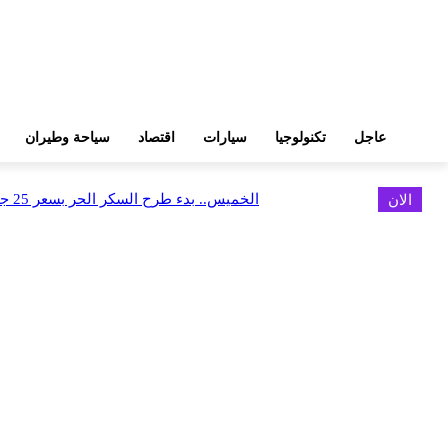
عاجل
تكنولوجيا
سيارات
اقتصاد
سياحة وطيران
الان
الخميس.. بدء طرح السكر الحر بسعر 25 جنيهًا للكيلو
اخر الاخبار
البورصة وجهاز التمثيل التجاري يروجان لسوق المال وجذب الاستثمارات الأجن
أغسطس 6, 2026
FEDIS وحلول تتشاركان في تطوير أول منصة للسياحة الصحية بالمنطقة
أغسطس 6, 2026