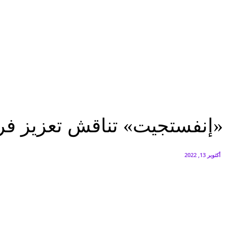
البنك العربي يطلق حملة الاسترداد النقدي الصيفية
أغسطس 6, 2026
سيتي إيدج توقع شراكة مع ڤودافون مصر لتوفير خدمات Triple Play الذكية بمشروع داون تاون بالعلمين الجديدة
أغسطس 6, 2026
مؤتمرات
«إنفستجيت» تناقش تعزيز فرص الاستثمار وتحقيق العمران الأخضر بمدن الجيل ال
مؤتمرات
«إنفستجيت» تناقش تعزيز فرص
أكتوبر 13, 2022