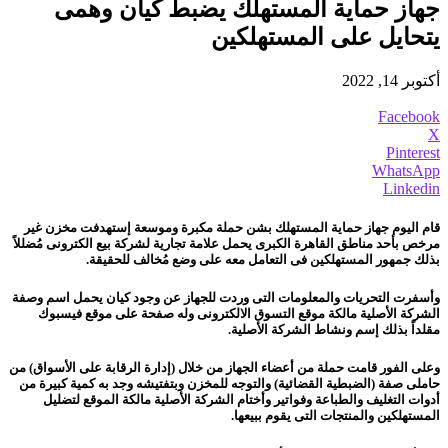
جهاز حماية المستهلك يضبط كيان وهمى
يتحايل على المستهلكين
أكتوبر 14, 2022
Facebook
X
Pinterest
WhatsApp
Linkedin
قام اليوم جهاز حماية المستهلك بشن حملة مكبرة وموسعة إستهدفت مخزن غير
مرخص بأحد مناطق القاهرة الكبرى يحمل علامة تجارية لشركة بيع الكترونى مُضللاً
بذلك جمهور المستهلكين فى التعامل معه على وضع مُخالف للحقيقة.
وأسفرت التحريات والمعلومات التى وردت للجهاز عن وجود كيان يحمل اسم وصفة
الشركة الأصلية مالكة موقع التسوق الالكترونى وله صفحة على موقع فيسبوك
مقلداً بذلك إسم ونشاط الشركة الأصلية.
وعلى الفور قامت حملة من أعضاء الجهاز من خلال (إدارة الرقابة على الأسواق) من
حاملى صفة (الضبطية القضائية) والتوجه للمخزن وبتفتيشه وجد به كمية كبيرة من
أدوات التغليف والطباعة وفواتير وأختام الشركة الأصلية مالكة الموقع لتضليل
المستهلكين والمنتجات التى يقوم ببيعها.