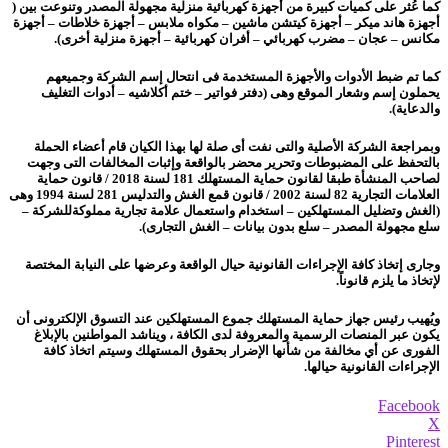
كما عُثر على كميات كبيرة من أجهزة كهربائية منزلية مجهولة المصدر وتنوعت بين (
أجهزة هاند ميكر – أجهزة كيتشن ماشين – مكواه ملابس – أجهزة خلاطات – أجهزة
مكانس – عجان – مضرب كهربائي – أفران كهربائية – أجهزة منزلية أخرى).
كما تم ضبط الأدوات والأجهزة المستخدمة فى انتحال إسم الشركة وجميعهم
يحملون إسم وشعار الموقع وهى (دفتر فواتير – ختم أكلاشيه – أدوات التغليف
والدعاية).
وبمراجعة الشركة الأصلية والتى نفت أى صلة لها بهذا الكيان قام أعضاء الحملة
بالتحفظ على المضبوطات وتحرير محضر بالواقعة وإثبات المخالفات التى وجهت
لصاحب المنشأة طبقا لقانون حماية المستهلك 181 لسنة 2018 / قانون حماية
العلامات التجارية 82 لسنة 2002 / قانون قمع الغش والتدليس 281 لسنة 1994 وهى
(الغش وتضليل المستهلكين – استخدام واستعمال علامة تجارية مملوكةللشركة –
سلع مجهولة المصدر – سلع بدون بيانات – الغش التجارى).
و
جارى إتخاذ كافة الإجراءات القانونية حيال الواقعة وعرضها على النيابة المختصة
لإتخاذ ما يلزم قانوناً.
ويُهيب رئيس جهاز حماية المستهلك جموع المستهلكين عند التسوق الإلكترونى أن
يكون عبر المنصات الرسمية والمعروفة لدى الكافة ، ويناشد المواطنين بالإبلاغ
الفورى عن أي مخالفة من شأنها الإضرار بحقوق المستهلك وسيتم اتخاذ كافة
الإجراءات القانونية حيالها.
Facebook
X
Pinterest