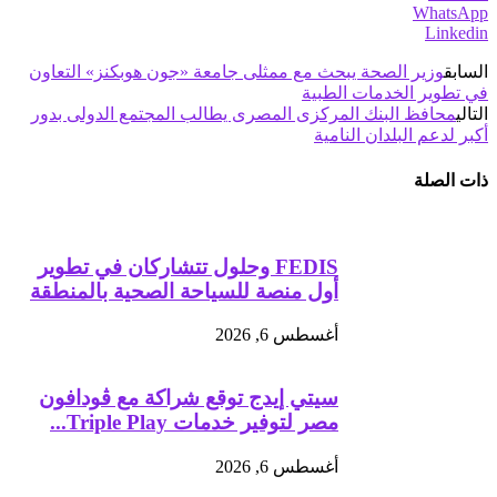
WhatsApp
Linkedin
السابق
وزير الصحة يبحث مع ممثلى جامعة «جون هوبكنز» التعاون
في تطوير الخدمات الطبية
التالي
محافظ البنك المركزى المصرى يطالب المجتمع الدولى بدور
أكبر لدعم البلدان النامية
ذات الصلة
FEDIS وحلول تتشاركان في تطوير
أول منصة للسياحة الصحية بالمنطقة
أغسطس 6, 2026
سيتي إيدج توقع شراكة مع ڤودافون
مصر لتوفير خدمات Triple Play...
أغسطس 6, 2026