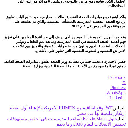
الأطفال الذين يعانون من مرض «التوحد»، وتشمل 6 مراكز موزعين على
المحافظات.
وأكد أهمية دمج مبادرات الصحة النفسية لطلاب المدارس، حيث تابع آليات تطبيق
برنامج الصحة النفسية المدرسية بالمنشآت التعليميةـ والذي تم تطبيقه على
مجموعة من المدارس في عام 2017.
وقد وجه الوزير بتعميم هذا النموذج والذي يهدف إلى مساعدة المعلمين على تعزيز
فهم أهمية الصحة النفسية في البيئة المدرسية ومتابعة نمو الطفل، وتوفير
التدخلات المناسبة للذين يعانون من اضطرابات نفسية، والتمييز بين علامات
الأمراض النفسية والضغوط النفسية التي تظهر على الأطفال.
حضر الاجتماع، د.محمد حساني مساعد وزير الصحة لشئون مبادرات الصحة العامة،
د.منن عبدالمقصود رئيس الأمانة العامة للصحة النفسية بوزارة الصحة.
Facebook
X
Pinterest
WhatsApp
Linkedin
السابق
WE توقع اتفاقية مع LUMEN الأمريكية لإنشاء أول نقطة
ارتكاز إقليمية لها فى مصر
التالي
حلول Kelvin Maps تساعد المؤسسات في تحقيق مستهدفات
تخفيض الانبعاثات للعام 2030 وما بعده