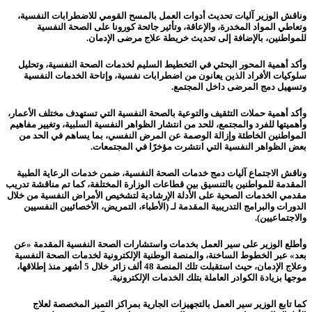
وناقش الوزير آليات تحديث أدوات العمل بالمسح القومي للاضطرابات النفسية،
وتعاطي المواد المخدرة، والإعاقة، وتأثير جائحة كورونا على الصحة النفسية
للمواطنين، بالإضافة إلى تحديث خريطة علاج مرضى الإدمان.
وأكد أهمية المحور البحثي في التخطيط السليم لخدمات الصحة النفسية، وتحليل
سلوكيات الأفراد الذين يعانون من اضطرابات نفسية، وإتاحة الخدمات النفسية
وتسهيل دمج المرضى داخل المجتمع.
وأكد أهمية حملات التثقيف والتوعية بالصحة النفسية التي تستهدف مختلف الأعمار،
وأهميتها للفرد والمجتمع، للحد من انتشار الظواهر النفسية السلبية، وتغيير مفاهيم
المواطنين الخاطئة وإزالة الوصمة عن المرض النفسي، بما يساهم في الحد من
بعض الظواهر النفسية التي انتشرت مؤخرًا في المجتمعات.
وناقش الاجتماع آليات دمج خدمات الصحة النفسية، ضمن خدمات الرعاية الطبية
المقدمة للمواطنين بالتنسيق بين قطاعات الوزارة المختلفة، كما تم مناقشة تدريب
مقدمي الخدمات الصحية على الأدلة الإرشادية لتشخيص الأمراض النفسية من خلال
الدورات والبرامج التدريبية المقدمة لـ (الأطباء، التمريض، الأخصائيين النفسيين
والاجتماعيين).
وأطلع الوزير على سير العمل بخدمات واستشارات الصحة النفسية المقدمة «عن
بعد» عبر الخطوط الساخنة، والمنصة الوطنية الإلكترونية لخدمات الصحة النفسية
وعلاج الإدمان، حيث استقبلت تلك المنصة 48 ألف زائر خلال 5 أشهر منذ إطلاقها،
موجها بزيادة الكوادر العاملة بتلك الخدمات الإلكترونية.
كما تابع الوزير سير العمل بالتجهيزات الجارية بمراكز التميز المخصصة لعلاج