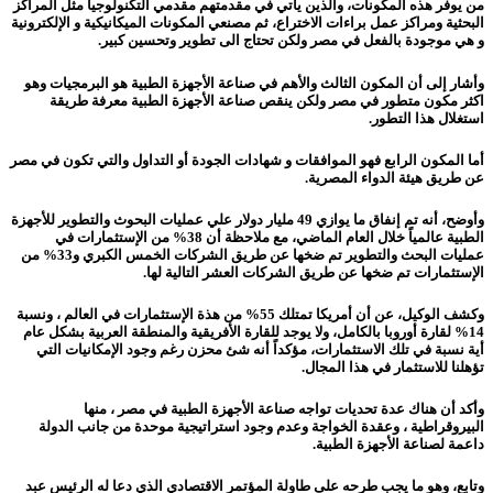
من يوفر هذه المكونات، والذين يأتي في مقدمتهم مقدمي التكنولوجيا مثل المراكز
البحثية ومراكز عمل براءات الاختراع، ثم مصنعي المكونات الميكانيكية و الإلكترونية
و هي موجودة بالفعل في مصر ولكن تحتاج الى تطوير وتحسين كبير.
وأشار إلى أن المكون الثالث والأهم في صناعة الأجهزة الطبية هو البرمجيات وهو
اكثر مكون متطور في مصر ولكن ينقص صناعة الأجهزة الطبية معرفة طريقة
استغلال هذا التطور.
أما المكون الرابع فهو الموافقات و شهادات الجودة أو التداول والتي تكون في مصر
عن طريق هيئة الدواء المصرية.
وأوضح، أنه تم إنفاق ما يوازي 49 مليار دولار علي عمليات البحوث والتطوير للأجهزة
الطبية عالمياً خلال العام الماضي، مع ملاحظة أن 38% من الإستثمارات في
عمليات البحث والتطوير تم ضخها عن طريق الشركات الخمس الكبري و33% من
الإستثمارات تم ضخها عن طريق الشركات العشر التالية لها.
وكشف الوكيل، عن أن أمريكا تمتلك 55% من هذة الإستثمارات في العالم ، ونسبة
14% لقارة أوروبا بالكامل، ولا يوجد للقارة الأفريقية والمنطقة العربية بشكل عام
أية نسبة في تلك الاستثمارات، مؤكداً أنه شئ محزن رغم وجود الإمكانيات التي
تؤهلنا للاستثمار في هذا المجال.
وأكد أن هناك عدة تحديات تواجه صناعة الأجهزة الطبية في مصر ، منها
البيروقراطية ، وعقدة الخواجة وعدم وجود استراتيجية موحدة من جانب الدولة
داعمة لصناعة الأجهزة الطبية.
وتابع، وهو ما يجب طرحه على طاولة المؤتمر الاقتصادي الذي دعا له الرئيس عبد