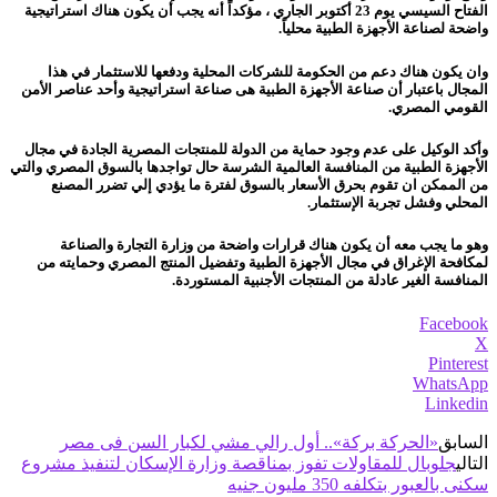
الفتاح السيسي يوم 23 أكتوبر الجاري ، مؤكداً أنه يجب أن يكون هناك استراتيجية
واضحة لصناعة الأجهزة الطبية محلياً.
وان يكون هناك دعم من الحكومة للشركات المحلية ودفعها للاستثمار في هذا
المجال باعتبار أن صناعة الأجهزة الطبية هى صناعة استراتيجية وأحد عناصر الأمن
القومي المصري.
وأكد الوكيل على عدم وجود حماية من الدولة للمنتجات المصرية الجادة في مجال
الأجهزة الطبية من المنافسة العالمية الشرسة حال تواجدها بالسوق المصري والتي
من الممكن ان تقوم بحرق الأسعار بالسوق لفترة ما يؤدي إلي تضرر المصنع
المحلي وفشل تجربة الإستثمار.
وهو ما يجب معه أن يكون هناك قرارات واضحة من وزارة التجارة والصناعة
لمكافحة الإغراق في مجال الأجهزة الطبية وتفضيل المنتج المصري وحمايته من
المنافسة الغير عادلة من المنتجات الأجنبية المستوردة.
Facebook
X
Pinterest
WhatsApp
Linkedin
السابق
«الحركة بركة».. أول رالي مشي لكبار السن فى مصر
التالي
جلوبال للمقاولات تفوز بمناقصة وزارة الإسكان لتنفيذ مشروع
سكنى بالعبور بتكلفه 350 مليون جنيه