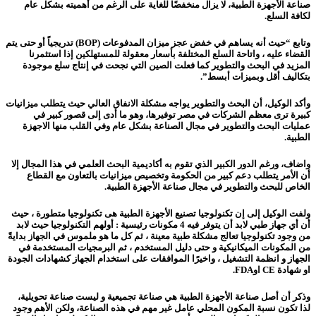
صناعة الأجهزة الطبية، لا يزال منخفضًا للغاية على الرغم من أهميته بشكل عام
لكافة السلع.
وتابع “حيث أنه يساهم في خفض عجز ميزان المدفوعات (BOP) تدريجياً أو حتى يتم
القضاء عليه ، واتاحة السلع المختلفة بأسعار معقولة للمستهلكين إذا استثمرنا
المزيد في البحث والتطوير كما فعلت الصين التي نجحت في إنتاج سلع موجودة
بتكاليف أقل وبميزات أبسط”.
وأكد الوكيل، أن البحث والتطوير يواجه مشكلة الانفاق العالي حيث يتطلب ميزانيات
كبيرة ترى معظم الشركات في مصر توفيرها، وهو ما أدى إلى قصور كبير في
عمليات البحث والتطوير في مجال الصناعة بشكل عام وفي القلب منها الاجهزة
الطبية.
واضاف، ورغم الدور الكبير الذي تقوم به أكاديمية البحث العلمي في هذا المجال إلا
أن الأمر يتطلب دعم كبير من الحكومة وتخصيص ميزانيات بالتعاون مع القطاع
الخاص للبحث والتطوير في مجال صناعة الأجهزة الطبية.
ولفت
الوكيل إلى إن تكنولوجيا تصنيع الأجهزة الطبية هى تكنولوجيا متطورة ، حيث
أن أي جهاز طبي لابد أن يتوفر فيه 4 مكونات رئيسية : أولهم التكنولوجيا حيث لابد
من وجود تكنولوجيا تعالج مشكلة طبية معينة ، ثم كل ما هو ملموس في الجهاز بدايةً
من المكونات الميكانيكية و حتى دليل المستخدم ، ثم البرمجيات المستخدمة في
الجهاز و انظمة التشغيل ، واخيرًا الموافقات على استخدام الجهاز كشهادات الجودة
او شهادة CE اوFDA.
وذكر أن أصل صناعة الأجهزة الطبية هي صناعة تجميعية و ليست صناعة تحويلية،
لذا تكون نسبة المكون المحلي عامل غير مهم في هذه الصناعة، ولكن الأهم وجود