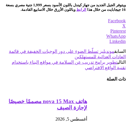
ويتوفر الجيل الجديد من جهاز كيندل باللون الأسود بسعر 1,999 جنية مصري بسعة
16 جيجابايت من خلال هذا
الرابط
وباللون الأزرق خلال الاسابيع القادمة.
Facebook
X
Pinterest
WhatsApp
Linkedin
السابق
مونديليز تسلّط الضوء على دور الوجبات الخفيفة في قائمة
العادات الغذائية للمستهلكين
التالي
تطوير برامج تدريب عن السلامة في مواقع البناء باستخدام
تقنية الواقع الافتراضي
ذات الصلة
هاتف nova 15 Max مصممًا خصيصًا
لإجازة الصيف
أغسطس 5, 2026