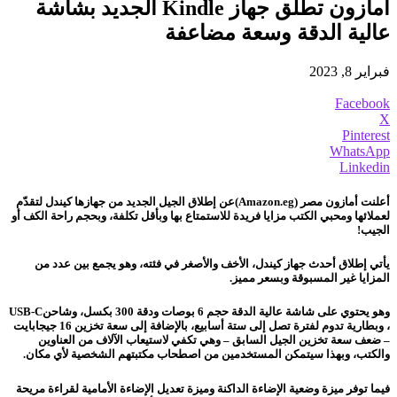
أمازون تطلق جهاز Kindle الجديد بشاشة
عالية الدقة وسعة مضاعفة
فبراير 8, 2023
Facebook
X
Pinterest
WhatsApp
Linkedin
أعلنت أمازون مصر (Amazon.eg)عن إطلاق الجيل الجديد من جهازها كيندل لتقدّم
لعملائها ومحبي الكتب مزايا فريدة للاستمتاع بها وبأقل تكلفة، وبحجم راحة الكف أو
الجيب!
يأتي إطلاق أحدث جهاز كيندل، الأخف والأصغر في فئته، وهو يجمع بين عدد من
المزايا غير المسبوقة وبسعر مميز.
وهو يحتوي على شاشة عالية الدقة حجم 6 بوصات ودقة 300 بكسل، وشاحنUSB-C
، وبطارية تدوم لفترة تصل إلى ستة أسابيع، بالإضافة إلى سعة تخزين 16 جيجابايت
– ضعف سعة تخزين الجيل السابق – وهي تكفي لاستيعاب الآلاف من العناوين
والكتب، وبهذا سيتمكن المستخدمين من اصطحاب مكتبتهم الشخصية لأي مكان.
فيما توفر ميزة وضعية الإضاءة الداكنة وميزة تعديل الإضاءة الأمامية لقراءة مريحة