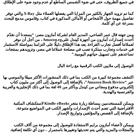
في جميع الظروف، حتى في ضوء الشمس الساطع أو عدم وجود ضوء على الإطلاق.
كما تم تزويد الجهاز بالكثير من المزايا التي يفضلها العملاء مثل X-Ray والتي توفر
تفاصيل مهمة حول الأشخاص أو الأماكن المذكورة في كتاب، وقاموس مدمج للبحث
بسرعة عن أي كلمة.
ومن جهته قال عمر الصاحي، المدير العام لشركة أمازون مصر: “يسعدنا أن نقدّم
أحدث إصدارات أمازون من أجهزة كيندل علىAmazon.eg ، من أجل أن نوفر
لعملائنا أفضل تجارب القراءة. يعد هذا الإطلاق دليلًا على التزامنا بمواصلة الاستثمار
في خدمات وتجارب مبتكرة تصب في مصلحة عملائنا في مصر، وتزويدهم بمنتجات
تساعدهم على تسهيل حياتهم اليومية.”
الوصول إلى ملايين الكتب الرقمية مع راحة البال
اكتشف مجموعة كبيرة من الكتب بما في ذلك المنشورات الأكثر مبيعًا والموصي بها
عبر “Amazon Book Review”، بالإضافة إلى الوصول إلى أكثر من مليون كتاب
إلكتروني مدفوع ومجاني من كيندل وبأكثر من 40 لغة بما في ذلك الإنجليزية والعربية
والفرنسية والهندية.
ويمكن للمستخدمين ببساطة زيارة متجر Kindle eBooks لاستكشاف المكتبة
الافتراضية التي تضم أحدث الإصدارات وأشهر الكتب في المواضيع متنوعة،
بالإضافة إلى القصص والمؤلفين وتواريخ الإصدار.
ويمكن لأعضاء أمازون برايم الاستفادة للوصول إلى مجموعة من آلاف الكتب
والمجلات والمزيد والتي يتم تحديثها وتغييرها باستمرار – دون أي تكلفة إضافية.