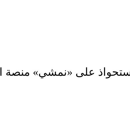
استحواذ على «نمشي» منصة ال
شارك