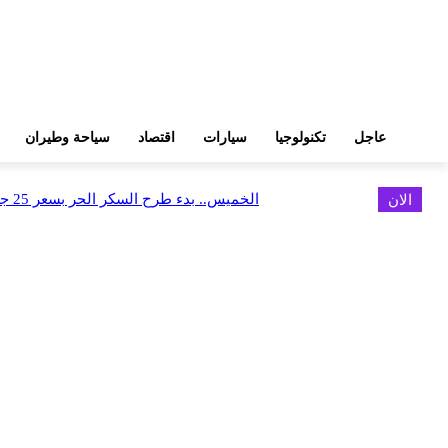
عاجل
تكنولوجيا
سيارات
اقتصاد
سياحة وطيران
الان
الخميس.. بدء طرح السكر الحر بسعر 25 جنيهًا للكيلو
اخر الاخبار
البورصة وجهاز التمثيل التجاري يروجان لسوق المال وجذب الاستثمارات الأجن
أغسطس 6, 2026
FEDIS وحلول تتشاركان في تطوير أول منصة للسياحة الصحية بالمنطقة
أغسطس 6, 2026