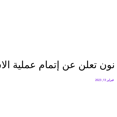
البنك العربي يطلق حملة الاسترداد النقدي الصيفية
أغسطس 6, 2026
سيتي إيدج توقع شراكة مع ڤودافون مصر لتوفير خدمات Triple Play الذكية بمشروع داون تاون بالعلمين الجديدة
أغسطس 6, 2026
تقارير
نون تعلن عن إتمام عملية الاستحواذ على «نمشي» منصة الموضة والأزياء
تقارير
نون تعلن عن إتمام عملية ال
فبراير 13, 2023