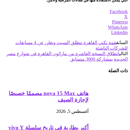
التي يمكن الاستفادة منها في مجالات المراقبة والأمن.
Facebook
X
Pinterest
WhatsApp
Linkedin
السابق
قمة تكني القاهرة تنطلق السبت وتعلن عن 4 مسابقات
للشركات الناشئة
التالي
انطلاق النسخة العاشرة من ماراثون القاهرة في شوارع مصر
الجديدة بمشاركة 3000 متسابق
ذات الصلة
هاتف nova 15 Max مصممًا خصيصًا
لإجازة الصيف
أغسطس 5, 2026
أكبر بطارية في تاريخ سلسلة vivo Y