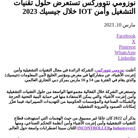
نوزومي نتووركس تستعرض حلول تقنيات
التشغيل وأمن IOT خلال جيسيك 2023
مارس 10, 2023
Facebook
X
Pinterest
WhatsApp
Linkedin
أعلنت
نوزومي نتووركس
، الشركة الرائدة في مجال التقنيات التشغيلية وأمن
إنترنت الأشياء، عن مشاركتها في معرض ومؤتمر الخليج لأمن المعلومات (جيسيك)
والذي يقام في الفترة بين 14 و 16 مارس بمركز دبي التجاري العالمي.
وتستعرض الشركة خلال الفعالية مجموعتها الواسعة من حلول التقنيات التشغيلية
وأمن إنترنت الأشياء والتي يمكن الاستفادة منها في حماية البنية التحتية الحرجة
والشبكات الصناعية والمؤسسات الحكومية من التهديدات السيبرانية، فيما تعزّز
إمكانات الصمود والمرونة التشغيلية.
يذكر أن 2022 كان عامًا غير مسبوق من حيث الهجمات التي استهدفت قطاع
التقنيات التشغيلية وأمن إنترنت الأشياء وأمن أنظمة التحكم الصناعي، ومنها
Industroyer2
و
INCONTROLLER
اللتان سببتا اضطرابات واسعة حول العالم.