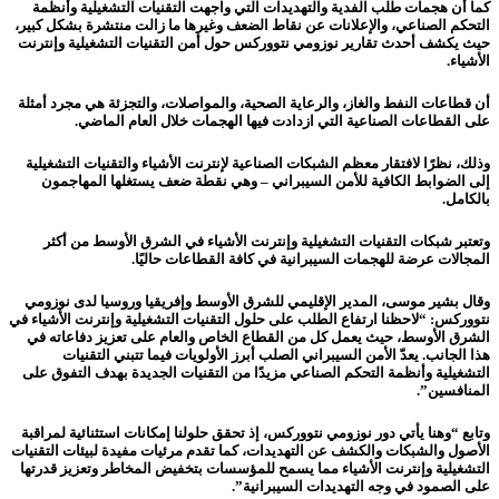
كما أن هجمات طلب الفدية والتهديدات التي واجهت التقنيات التشغيلية وأنظمة
التحكم الصناعي، والإعلانات عن نقاط الضعف وغيرها ما زالت منتشرة بشكل كبير،
حيث يكشف أحدث تقارير نوزومي نتووركس حول أمن التقنيات التشغيلية وإنترنت
الأشياء.
أن قطاعات النفط والغاز، والرعاية الصحية، والمواصلات، والتجزئة هي مجرد أمثلة
على القطاعات الصناعية التي ازدادت فيها الهجمات خلال العام الماضي.
وذلك، نظرًا لافتقار معظم الشبكات الصناعية لإنترنت الأشياء والتقنيات التشغيلية
إلى الضوابط الكافية للأمن السيبراني – وهي نقطة ضعف يستغلها المهاجمون
بالكامل.
وتعتبر شبكات التقنيات التشغيلية وإنترنت الأشياء في الشرق الأوسط من أكثر
المجالات عرضة للهجمات السيبرانية في كافة القطاعات حاليًا.
وقال بشير موسى، المدير الإقليمي للشرق الأوسط وإفريقيا وروسيا لدى نوزومي
نتووركس: “لاحظنا ارتفاع الطلب على حلول التقنيات التشغيلية وإنترنت الأشياء في
الشرق الأوسط، حيث يعمل كل من القطاع الخاص والعام على تعزيز دفاعاته في
هذا الجانب. يعدّ الأمن السيبراني الصلب أبرز الأولويات فيما تتبني التقنيات
التشغيلية وأنظمة التحكم الصناعي مزيدًا من التقنيات الجديدة بهدف التفوق على
المنافسين”.
وتابع “وهنا يأتي دور نوزومي نتووركس، إذ تحقق حلولنا إمكانات استثنائية لمراقبة
الأصول والشبكات والكشف عن التهديدات، كما تقدم مرئيات مفيدة لبيئات التقنيات
التشغيلية وإنترنت الأشياء مما يسمح للمؤسسات بتخفيض المخاطر وتعزيز قدرتها
على الصمود في وجه التهديدات السيبرانية”.