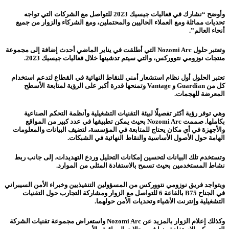
وأوضح “نشارك في فعاليات جيسيك 2023 للتواصل مع الشركات التي تواجه
تحديات مماثلة ومع العملاء الحاليين والمحتملين، ومع الشركاء والزوار من جميع
أنحاء العالم”.
وتعتبر حلول Nozomi Arc التي أطلقت في يناير الماضي أحدث إضافة إلى مجموعة
منتجات نوزومي نتووركس، والتي سيتم تدشينها خلال فعاليات جيسيك 2023.
تعتبر الحلول أول نظام استشعار أمني للنقاط النهائية في القطاع لتدعم استخدام
كل من Guardian و Vantage وتمنحها قدرة أكبر على الرؤية لمتابعة الأسطح
المعرضة للهجمات.
وهي توفر رؤية أكثر تفصيلًا لبيئة التقنيات التشغيلية وأنظمة التحكم الصناعية
بكاملها. صممت Nozomi Arc بحيث يمكن تطبيقها في عدد كبير من المواقع
والأجهزة في أي مكان يحتاج للمتابعة في المؤسسة، لتضيف البيانات والمعلومات
الهامة حول الأصول الأساسية والنقاط النهائية في الشبكات.
وتستخدم تلك البيانات لتحسين إمكانات التحليل وردع التهديدات، إلى جانب ربط
نشاط المستخدمين بحيث تسمح بالاستفادة المثلى من الموارد.
ويتواجد فريق نوزومي نتووركس من المسؤولين التنفيذيين وخبراء الأمن السيبراني
في الجناح B75 بالقاعة 6 للتواصل مع الزوار ومشاركة التجارب حول التقنيات
التشغيلية وإنترنت الأشياء وتحديات الأمن حولهما.
وكذلك إعلام الزوار بالمزيد عن Nozomi Arc واستعراض مجموعة تقنيات الشركة