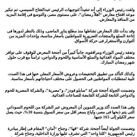
ولفت رئيس الوزراء إلى أنه تنفيذاً لتوجيهات الرئيس عبدالفتاح السيسي، تم تبكير
موعد افتتاح معارض “أهلاً رمضان”، على مستوى مصر، والتوسع فى إقامة المزيد
من المنافذ والمعارض.
وقد بدأت تلك المعارض نشاطها منذ مطلع يناير الماضى، وذلك بالنظر لدورها فى
إتاحة السلع والمنتجات الضرورية للمواطنين بأسعار مناسبة، وإحداث المزيد من
التوازن والاستقرار فى حركة الأسواق.
وتفقد رئيس الوزراء ومرافقوه، جانباً كبيراً من أجنحة المعرض للوقوف على توافر
مختلف المواد الغذائية والسلع الأساسية واللحوم والدواجن، تزامناً مع قرب حلول
شهر رمضان المبارك.
وكذلك التأكد من تطبيق التخفيضات وعروض الأسعار المعلن عنها فى هذا الصدد،
تلبية لمتطلبات المواطنين فى الحصول على مختلف احتياجاتهم بأسعار مناسبة.
وتضمنت الجولة أجنحة شركة “سايلو فودز”، و”مصرية”، والشركة المصرية للحوم
والدواجن التابعة للشركة القابضة للصناعات الغذائية.
وفى هذا الصدد أكد وزير التموين أن المعروض عبر الشركة من اللحوم السوداني
التى يتم ذبحها فى مصر، وتُباع بسعر اقل من سعر السوق بنسبة 30%، حيث يصل
سعر الكيلو إلى 165 جنيها.
وتضمنت الجولة أيضاً أجنحة، شركة “قها”، وجناح “أمان” المقام فى إطار مبادرة
رئيس الجمهورية “كلنا واحد” التي تشرف عليها وزارة الداخلية، وجناح شركة