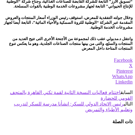
“تسويق الأرز” التابعة للشركة القابضة للصناعات الغذائية، وجناح شركة “الوطنية
للإنتاج الحيواني” التابعة لجهاز مشروعات الخدمة الوطنية بالقوات المسلحة.
وخلال جولته التفقدية للمعرض، استوقف رئيس الوزراء أسعار المنتجات والعروض
المقدمة عبر الشركة “الوطنية للثروة السمكية والأحياء المائية”، التابعة أيضا لجهاز
مشروعات الخدمة الوطنية.
وانتقل د.مدبولي عقب ذلك لمجموعة من الأجنحة الأخرى التى تتيح العديد من
المنتجات والسلع، والتى من بينها منتجات الصناعات الجلدية، وهو ما يعكس تنوع
المنتجات المتاحة داخل المعرض
Facebook
X
Pinterest
WhatsApp
Linkedin
السابق
اختتام فعاليات النسخة الثانية لقمة تكني القاهرة بالمتحف
القومي للحضارة
التالي
رئيس الاتحاد الدولي للسكر: انشأنا مدرسة للسكر لتدريب
وتعليم الأطباء والتمريض
ذات الصلة