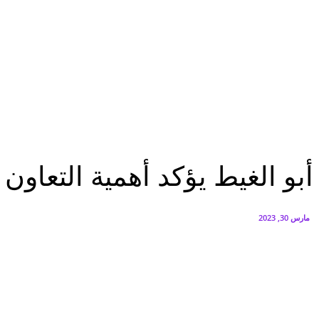
سيتي إيدج توقع شراكة مع ڤودافون مصر لتوفير خدمات Triple Play الذكية بمشروع داون تاون بالعلمين الجديدة
أغسطس 6, 2026
الخميس.. بدء طرح السكر الحر بسعر 25 جنيهًا للكيلو
أغسطس 5, 2026
الرئيسية
أبو الغيط يؤكد أهمية التعاون العربي الأوروبي لمواجهة التحديات المشتركة
الرئيسية
مصر
أبو الغيط يؤكد أهمية التعاون
مارس 30, 2023