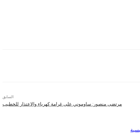
ض.
السابق
مرتضى منصور: ساوموني على غرامة كهرباء والاعتذار للخطيب
يسية