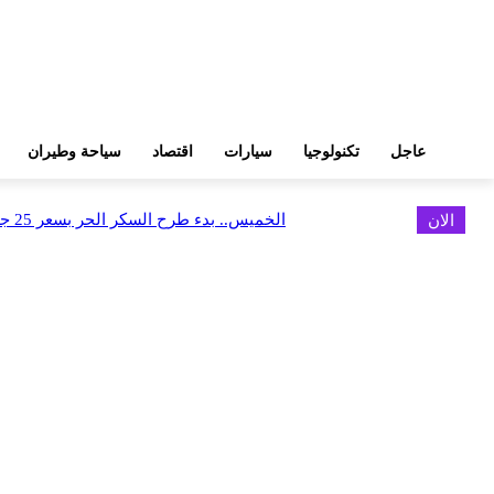
عاجل
تكنولوجيا
سيارات
اقتصاد
سياحة وطيران
الان
الخميس.. بدء طرح السكر الحر بسعر 25 جنيهًا للكيلو
اخر الاخبار
FEDIS وحلول تتشاركان في تطوير أول منصة للسياحة الصحية بالمنطقة
أغسطس 6, 2026
البنك العربي يطلق حملة الاسترداد النقدي الصيفية
أغسطس 6, 2026