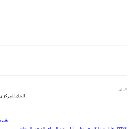
كما استفسر السفراء الأوروبيون حول تطورات الأزمات العربية، لا سيما في سوريا وليب
واطلع ابو الغيط سفراء الاتحاد الاوروبي على بعض التطورات الخاصة بمسارات العمل ا
كما استمع الى رؤى وتقييمات المسؤولين الأوروبيين لمستوى التطور في العلاقات العر
التالي
البنك المركزى 
اقرأ المزيد
تقاري
FEDIS وحلول تتشاركان في تطوير أول منصة للسياحة الصحية بالمنطقة