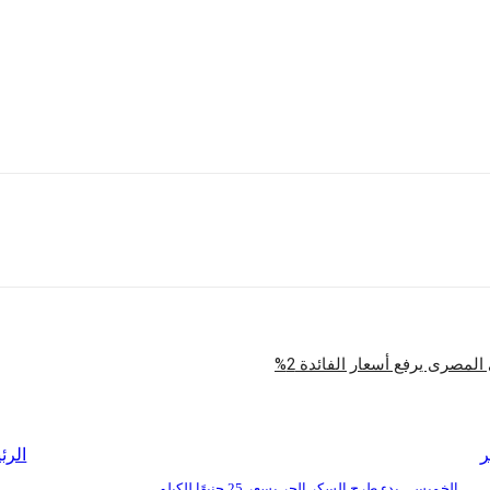
يا.
لعربي المشترك في المرحلة القادمة، لا سيما مع قرب انقعاد القمة العربية في الريا
بية الأوروبية.
شارك
المصرى يرفع أسعار الفائدة 2%
ر
الرئ
الخميس.. بدء طرح السكر الحر بسعر 25 جنيهًا للكيلو